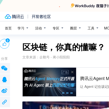
学习
活动
专区
圈层
工具
首页
M
0
区块链，你真的懂嘛？
文章来源：
企鹅号 - 蔺小阳阳阳
分享
广告
腾讯云Agent 
让 Agent 记