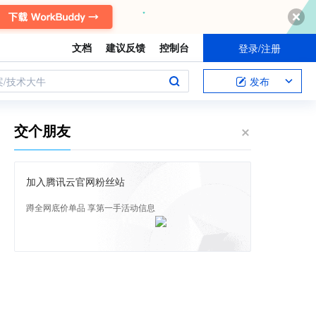
文档
建议反馈
控制台
登录/注册
案/技术大牛
发布
交个朋友
加入腾讯云官网粉丝站
蹲全网底价单品 享第一手活动信息