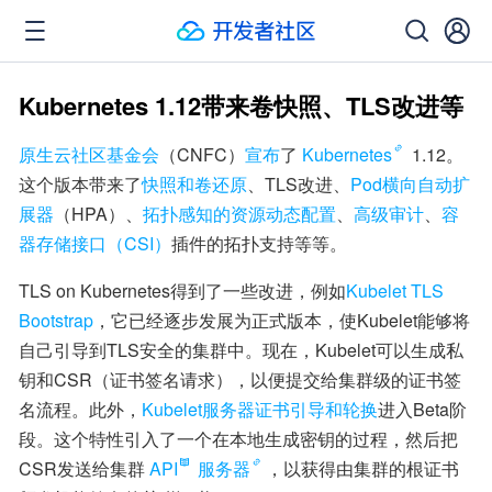
Kubernetes 1.12带来卷快照、TLS改进等
原生云社区基金会
（CNFC）
宣布
了
Kubernetes
 1.12。
这个版本带来了
快照和卷还原
、TLS改进、
Pod横向自动扩
展器
（HPA）、
拓扑感知的资源动态配置
、
高级审计
、
容
器存储接口（CSI）
插件的拓扑支持等等。
TLS on Kubernetes得到了一些改进，例如
Kubelet TLS 
Bootstrap
，它已经逐步发展为正式版本，使Kubelet能够将
自己引导到TLS安全的集群中。现在，Kubelet可以生成私
钥和CSR（证书签名请求），以便提交给集群级的证书签
名流程。此外，
Kubelet服务器证书引导和轮换
进入Beta阶
段。这个特性引入了一个在本地生成密钥的过程，然后把
CSR发送给集群
API
服务器
，以获得由集群的根证书