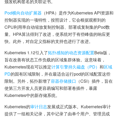
颁发机构签名的关联证书。
Pod横向自动扩展器
（HPA）是作为Kubernetes API资源和
控制器实现的一项特性，按照设计，它会根据观察到的
CPU利用率自动缩放复制控制器、部署或复制集的Pod数
量。HPA算法得到了改进，使系统对于有些峰值的响应更
快。此外，对自定义指标的支持也进行了改进。
Kubernetes 1.12引入了
拓扑感知的动态资源配置
Beta版，
旨在改善有状态工作负载的区域集群体验。这意味着，
Kubernetes现在可以推定
计算引擎持久磁盘（PD）
和
区域
PD
的固有区域限制，并在最适合运行pod的区域配置这些
限制。另外，拓扑新增了
容器存储接口
（CSI）插件，旨在
使第三方开发人员更容易编写和部署卷插件，暴露
Kubernetes中的新存储系统。
Kubernetes的
审计日志
发展成正式版本。Kubernetes审计
提供了一组相关记录，其中记录了由单个用户、管理员或