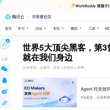
学习
活动
专区
圈层
工具
首页
M
0
世界5大顶尖黑客，第3
就在我们身边
分享
文章来源：
企鹅号 - 历史上的那些人和事
广告
Agent 托管就用
0元起步，让业务快速拥