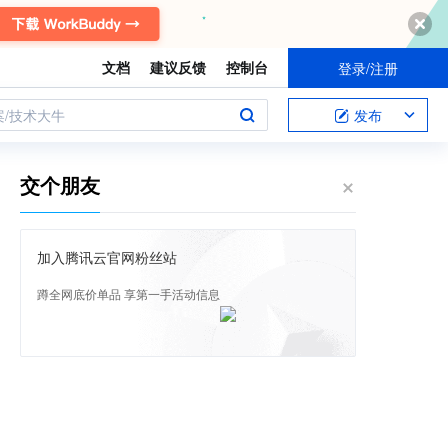
文档
建议反馈
控制台
登录/注册
案/技术大牛
发布
交个朋友
加入腾讯云官网粉丝站
蹲全网底价单品 享第一手活动信息