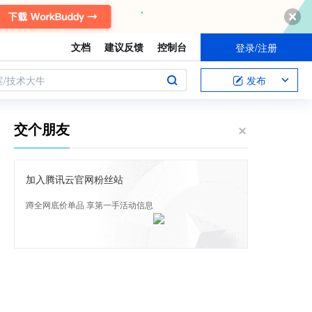
文档
建议反馈
控制台
登录/注册
案/技术大牛
发布
交个朋友
加入腾讯云官网粉丝站
蹲全网底价单品 享第一手活动信息