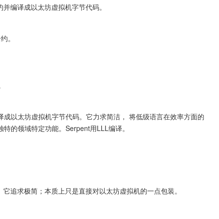
来开发合约并编译成以太坊虚拟机字节代码。
写合约。
。
译成以太坊虚拟机字节代码。它力求简洁， 将低级语言在效率方面的
领域特定功能。Serpent用LLL编译。
y类似的低级语言。它追求极简；本质上只是直接对以太坊虚拟机的一点包装。