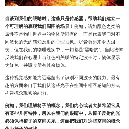
当谈到我们的眼睛时，这些只是传感器，帮助我们建立一
个可理解的表现我们周围的场景！
例如，诸如颜色之类的
属性不是物理世界中的物体所固有的，而是代表我们对不
同波长的光的感知反射的心理抽象。尽管听起来令人沮
丧，但在我们的物理现实中，一切都是“黑暗的”。当此物体
反映我们在心理上与红色相关联的特定波长时，物体显示
为红色，并吸收所有其余物体。
这种视觉感知能力远远超出了识别不同波长的能力。最有
趣的方面来自于我们从这些光子在空间中相互感知的方式
构建概念现实的能力。
例如，我们理解椅子的概念，我们内心或者大脑希望它具
有某些几何特性，所以在我们的眼睛中，从椅子反射的光
必须保持椅子的空间关系，进而把我们对这些空间的概念
化为椅子的形状。