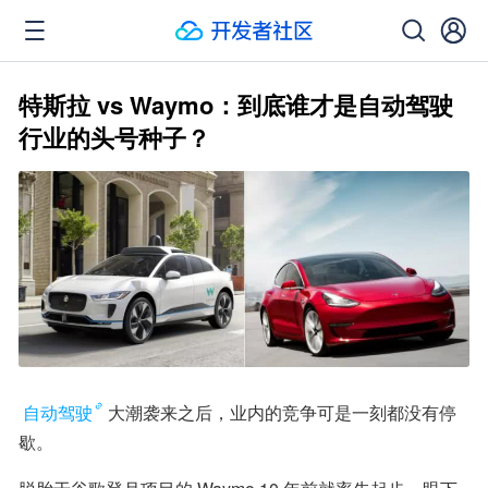
特斯拉 vs Waymo：到底谁才是自动驾驶
行业的头号种子？
自动驾驶
大潮袭来之后，业内的竞争可是一刻都没有停
歇。