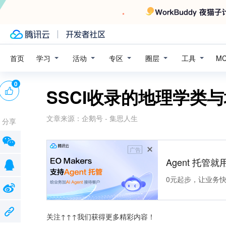
学习
活动
专区
圈层
工具
首页
M
0
SSCI收录的地理学类
文章来源：
企鹅号 - 集思人生
分享
广告
Agent 托管就用
0元起步，让业务快速拥
关注↑↑↑我们获得更多精彩内容！