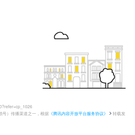
0?refer=cp_1026
鹅号）传播渠道之一，根据
《腾讯内容开放平台服务协议》
转载发
。