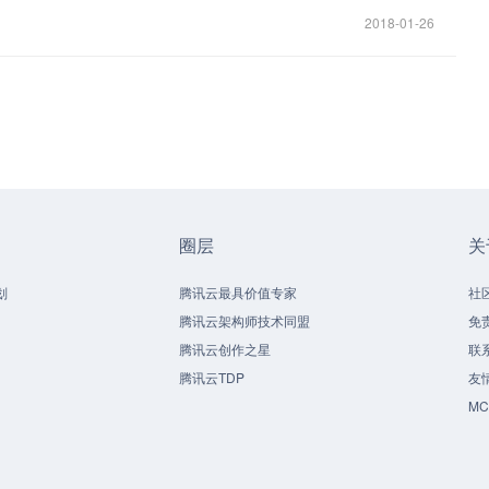
2018-01-26
圈层
关
划
腾讯云最具价值专家
社
腾讯云架构师技术同盟
免
腾讯云创作之星
联
腾讯云TDP
友
M