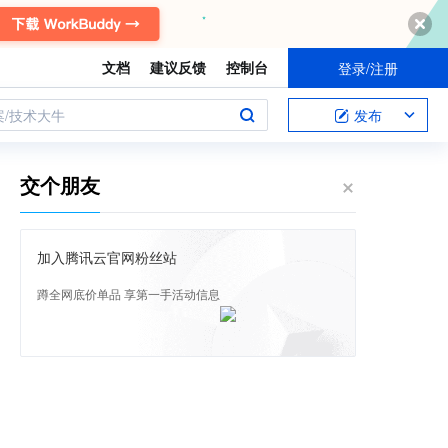
文档
建议反馈
控制台
登录/注册
案/技术大牛
发布
交个朋友
加入腾讯云官网粉丝站
蹲全网底价单品 享第一手活动信息