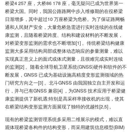
桥梁4 257 座，大桥86 178 座，毫无疑问已成为世界第一
桥梁大国。同时，我国公路路网中步入维修期的在役桥梁
日渐增多，其中超过10 万座桥梁为危桥。为了保证路网畅
通和人民财产安全，大量危桥急需进行实时连续的在线健
康监测，且随着桥梁跨度、结构和建设材料的不断发展，
对桥梁变形监测的需求也不断增加[1] 。传统桥梁结构健康
监测大多采用结构局部或整体动态响应的参量测量，难以
实现真正意义上的面式或体式测量，且很难完成实时连续
的监测[2] 。随着全球导航卫星系统(GNSS)硬件和软件的不
断发展，GNSS 已成为基础设施高精度变形监测领域的热
门研究方向之一[3] 。北斗GNSS 由我国独立自主开发和运
行，并与已有GNSS 兼容[4] ，为GNSS 技术应用于桥梁健
康监测提供了新机遇;特别是高采样率接收机的出现，使其
在桥梁结构变形监测方面展现了独特的优越性[2,5] 。
现有的桥梁监测管理系统多采用二维展示的模式，难以直
观体现桥梁各构件的结构变形，而采用建筑信息模型(BIM)