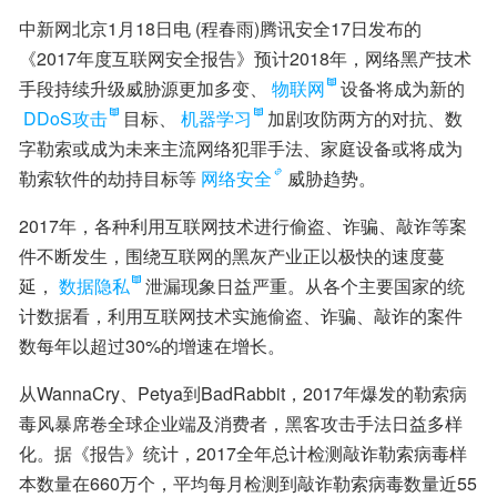
中新网北京1月18日电 (程春雨)腾讯安全17日发布的
《2017年度互联网安全报告》预计2018年，网络黑产技术
手段持续升级威胁源更加多变、
物联网
设备将成为新的
DDoS攻击
目标、
机器学习
加剧攻防两方的对抗、数
字勒索或成为未来主流网络犯罪手法、家庭设备或将成为
勒索软件的劫持目标等
网络安全
威胁趋势。
2017年，各种利用互联网技术进行偷盗、诈骗、敲诈等案
件不断发生，围绕互联网的黑灰产业正以极快的速度蔓
延，
数据隐私
泄漏现象日益严重。从各个主要国家的统
计数据看，利用互联网技术实施偷盗、诈骗、敲诈的案件
数每年以超过30%的增速在增长。
从WannaCry、Petya到BadRabbit，2017年爆发的勒索病
毒风暴席卷全球企业端及消费者，黑客攻击手法日益多样
化。据《报告》统计，2017全年总计检测敲诈勒索病毒样
本数量在660万个，平均每月检测到敲诈勒索病毒数量近55