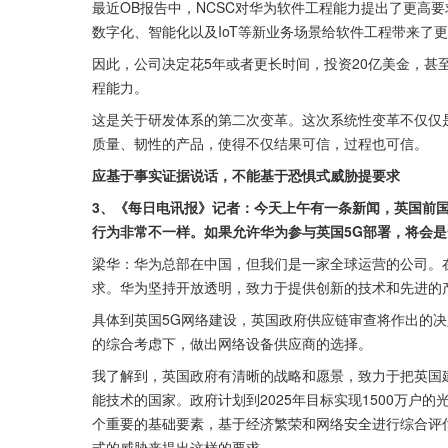
最近OB报告中，NCSC对华为软件工程能力提出了更高
数字化、智能化以及IoT等新业务场景给软件工程带来了
因此，公司决定花5年或者更长时间，投资20亿美金，甚
程能力。
这是关于研发体系的第二次变革。这次系统性变革不仅仅是
质量、韧性的产品，使得不仅结果可信，过程也可信。
应基于事实证据说话，不能基于恐惧式威胁提要求
3、《每日电讯报》记者：今天上午有一条新闻，英国前
行为非常不一样。如果允许华为参与英国5G部署，将会
梁华：华为总部在中国，但我们是一家全球运营的公司。
求。华为坚持开放透明，致力于提供创新的技术和先进的
具体到英国5G网络建设，英国政府供应链审查将作出的
的综合考虑下，做出网络设备供应商的选择。
我了解到，英国政府有清晰的战略和愿景，致力于把英国
能技术的国家。政府计划到2025年目标实现1500万户
个重要的基础要素，基于经济繁荣和网络安全进行综合评
式的威胁来提出这样的要求。