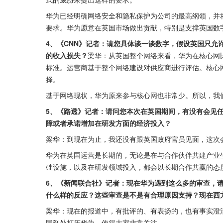
华为已经明确网络安全和隐私保护为公司的最高纲领，并
要求。华为愿意在英国市场做出贡献，特别是支撑英国数
4、《CNN》记者：请您具体谈一谈数字，假设英国只允
的收入损失？
梁华：从英国整个网络来看，华为在核心网
标准。运营商基于整个网络建设对供应商进行评估。核心
择。
基于网络现状，华为原来参与核心网也非常少。所以，我
5、《路透》记者：请问您本次在英国期间，有没有会见
障或者承诺增加在研发方面的经济投入？
梁华：到现在为止，我还没有跟英国政府官员见面，这次
华为在英国运营是长期的，无论是在与合作伙伴共建产业
础设施，以及在研发领域投入，都会以长期合作共赢的态
6、《新闻联合社》记者：现在华为遇到这么多的审查，
什么样的反应？这些审查是不是有合理原因支持？现在西
梁华：现在的报道中，有批评的、有表扬的，也有事实澄
国到处打压华为，使得大家非常关注。