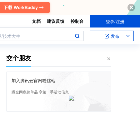
文档
建议反馈
控制台
登录/注册
案/技术大牛
发布
交个朋友
加入腾讯云官网粉丝站
蹲全网底价单品 享第一手活动信息