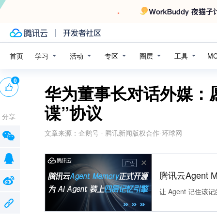
学习
活动
专区
圈层
工具
首页
M
0
华为董事长对话外媒：
谍”协议
分享
文章来源：
企鹅号 - 腾讯新闻版权合作-环球网
广告
腾讯云Agent 
让 Agent 记