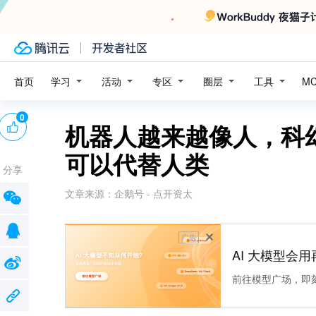
学习
活动
专区
圈层
工具
首页
M
0
机器人越来越像人，科
可以代替人类
分享
文章来源：
企鹅号 - 点开资太
广告
AI 大模型会用
前往模型广场，即