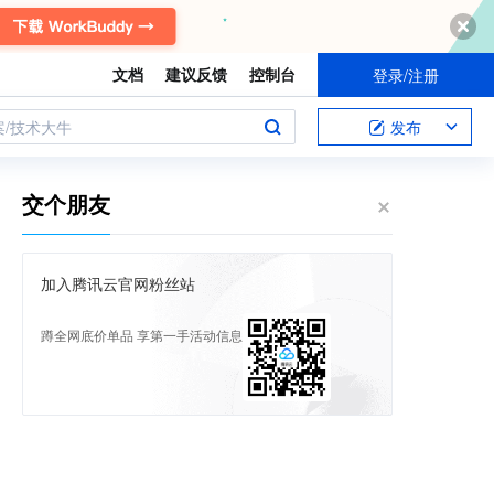
文档
建议反馈
控制台
登录/注册
案/技术大牛
发布
交个朋友
加入腾讯云官网粉丝站
蹲全网底价单品 享第一手活动信息