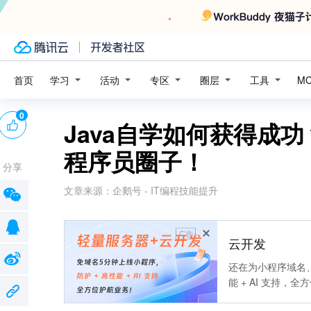
学习
活动
专区
圈层
工具
首页
M
0
Java自学如何获得成
程序员圈子！
分享
文章来源：
企鹅号 - IT编程技能提升
广告
云开发
还在为小程序域名、
能 + AI 支持，