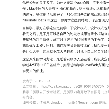
你已经学的差不多了。为什么要写个bbs论坛，不要小看一
作，bbs不同的人是有不同的权限的，这里就涉及到权限
的过程。等你把论坛做好了，那么你对基础的东西就已经八九不离
hibernate ibatis 等这些，你再学这些的时候，你会发
当然喽，最好在学这些之前学一下设计模式，设计模式也
看完之后，是不是可以将自己的论坛改成用这些个框架来
些笔试的题目做做，就可以很容易的找到满意的工作了。
我给你发工资，呵呵。我们程序员是做技术的，所以要一直
是什么大牛，这里就不敢大谈特谈，只说下自己的自学经历
这是原来的学习方法，最近看到很多人还在看，所以决定稍
学过J2SE和J2EE 基础后，如果想继续学JaveWeb方面的知识，
会更加的便捷。
发表于:
2019-06-18
原文链接
：
https://kuaibao.qq.com/s/20190618A073MF
腾讯「腾讯云开发者社区」是腾讯内容开放平台帐号（企
布内容。
如有侵权，请联系 cloudcommunity@tencent.com 删除