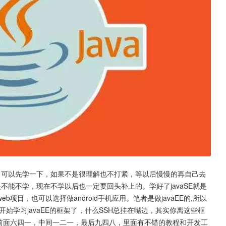
，可以先学一下，如果不是很理解也不打紧，等以后慢慢的再自己去
不能不学，现在不学以后也一定要回头补上的。学好了javaSE就是
eb项目，也可以选择做android手机应用。笔者是做javaEE的,所以
后就开始学习javaEE的框架了，什么SSH总挂在嘴边，其实你离这些框
n：前面六四一，中间一二一，最后九四八，里面有不错的教程和开发工