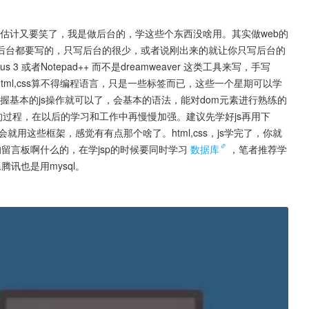
s 。有的人估计又要笑了，我是做后台的，学这些个东西没啥用。其实做web的
后台都要写的，只写后台的很少，或者说刚出来的就让你只写后台的
lus 3 或者Notepad++ 而不是dreamweaver 这类工具来写，手写
tml,css算不得编程语言，只是一些标签而已，这些一个星期可以学
掌握基本的js操作就可以了，会基本的语法，能对dom元素进行熟练的
的过程，在以后的学习和工作中再慢慢加强。建议先学好js再用下
js不会就用这些框架，感觉有有点那个啥了。html,css，js学完了，你就
的留言板啊什么的，在学jsp的时候要同时学习
数据库
，笔者推荐学
腾讯也是用mysql。