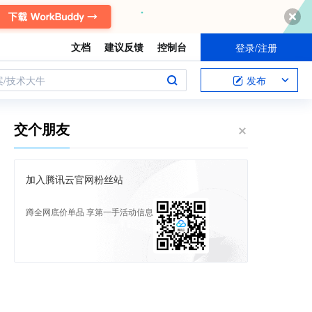
文档
建议反馈
控制台
登录/注册
案/技术大牛
发布
交个朋友
加入腾讯云官网粉丝站
蹲全网底价单品 享第一手活动信息