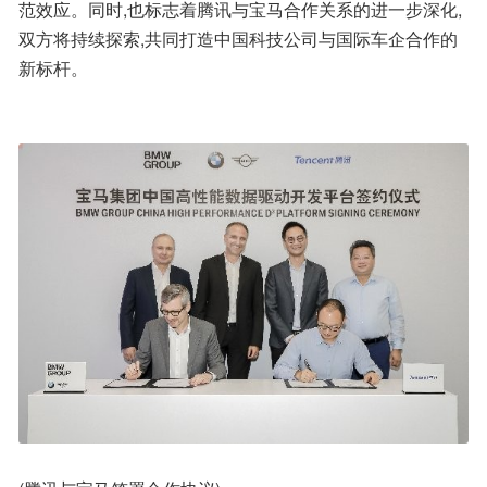
范效应。同时,也标志着腾讯与宝马合作关系的进一步深化,
双方将持续探索,共同打造中国科技公司与国际车企合作的
新标杆。