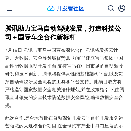
腾讯助力宝马自动驾驶发展，打造科技公
司＋国际车企合作新标杆
7月19日,腾讯与宝马中国宣布深化合作,腾讯将发挥云计
算、大数据、安全等领域优势,助力宝马建立宝马集团中国
高性能数据驱动开发平台,支持宝马在中国市场的自动驾驶
研发和技术创新。腾讯将提供高性能基础架构平台,以及贯
穿自动驾驶研发全流程的工具和平台支持。此项目双方将
严格遵守国家数据安全相关法律规范,并在政策指引下,由腾
讯全球领先的安全技术防范数据安全风险,确保数据安全合
规。
此次合作,是全球首批在自动驾驶开发云平台和开发服务运
营领域的大规模合作项目,在全球汽车产业中具有显著的示