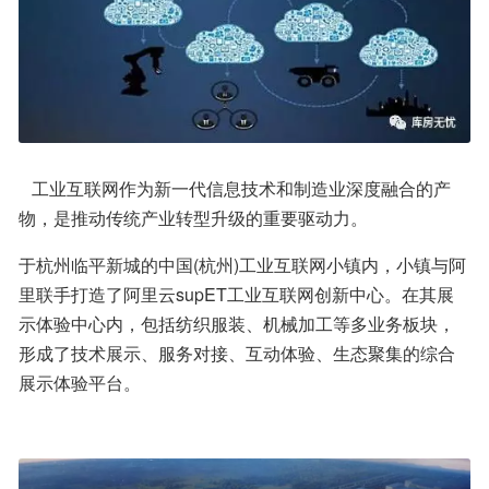
   工业互联网作为新一代信息技术和制造业深度融合的产
物，是推动传统产业转型升级的重要驱动力。
于杭州临平新城的中国(杭州)工业互联网小镇内，小镇与阿
里联手打造了阿里云supET工业互联网创新中心。在其展
示体验中心内，包括纺织服装、机械加工等多业务板块，
形成了技术展示、服务对接、互动体验、生态聚集的综合
展示体验平台。