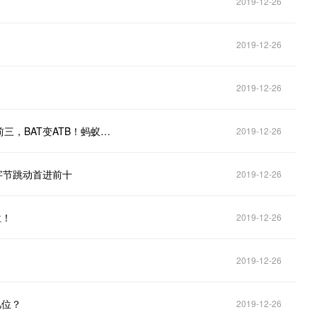
2019-12-26
2019-12-26
2019-12-26
2019中国互联网100强揭晓：阿里、腾讯、百度位列前三，BAT变ATB！蚂蚁金服、字节跳动首进前十
2019-12-26
，字节跳动首进前十
2019-12-26
位！
2019-12-26
2019-12-26
几位？
2019-12-26