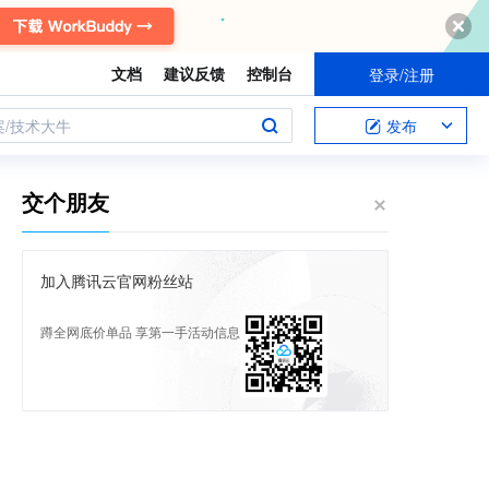
文档
建议反馈
控制台
登录/注册
案/技术大牛
发布
交个朋友
加入腾讯云官网粉丝站
蹲全网底价单品 享第一手活动信息