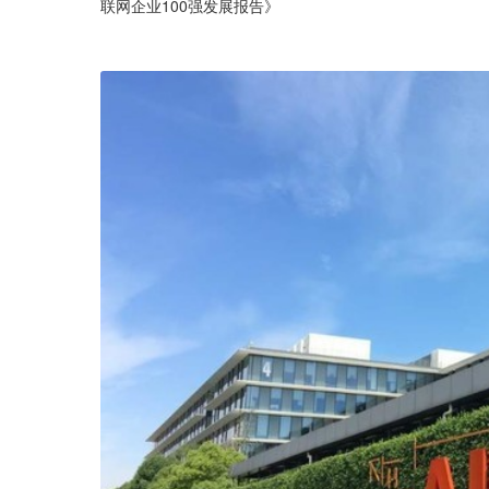
联网企业100强发展报告》