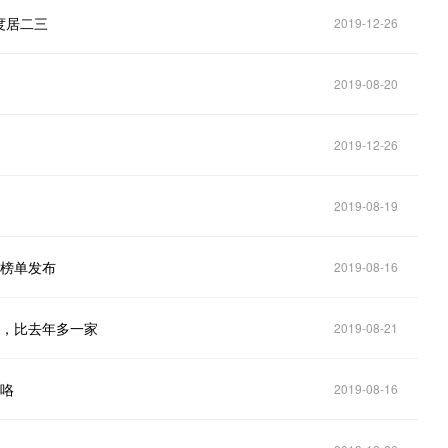
度居二三
2019-12-26
2019-08-20
2019-12-26
2019-08-19
强榜单发布
2019-08-16
家，比去年多一家
2019-08-21
榜咯
2019-08-16