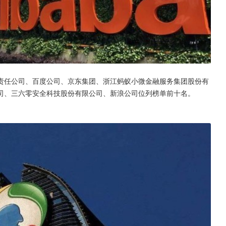
责任公司、百度公司、京东集团、浙江蚂蚁小微金融服务集团股份有
司、三六零安全科技股份有限公司、新浪公司位列榜单前十名。