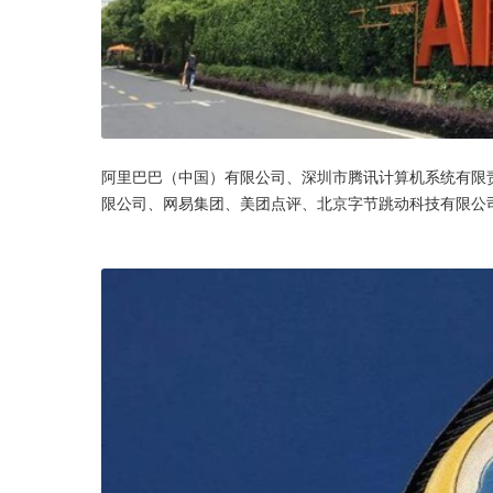
阿里巴巴（中国）有限公司、深圳市腾讯计算机系统有限
限公司、网易集团、美团点评、北京字节跳动科技有限公