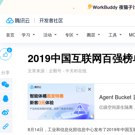
学习
活动
专区
圈层
工具
首页
M
0
2019中国互联网百强
文章来源：
企鹅号 - 中关村在线
分享
广告
Agent Buck
亿级空间原生隔离
8月14日，工业和信息化部信息中心发布了2019年中国互