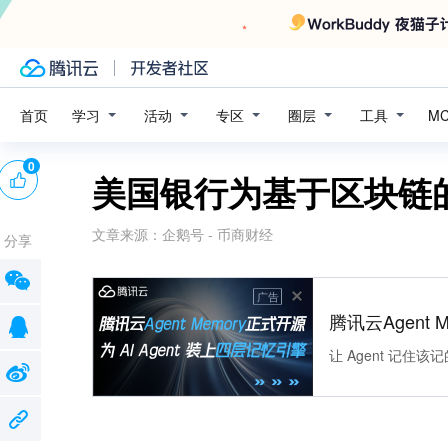
学习
活动
专区
圈层
工具
首页
M
0
美国银行为基于区块链
文章来源：
企鹅号 - 币商财经
分享
广告
腾讯云Agent 
让 Agent 记