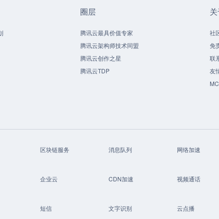
圈层
关
划
腾讯云最具价值专家
社
腾讯云架构师技术同盟
免
腾讯云创作之星
联
腾讯云TDP
友
M
区块链服务
消息队列
网络加速
企业云
CDN加速
视频通话
短信
文字识别
云点播