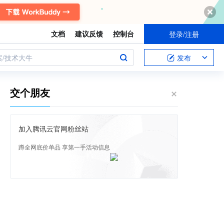
文档
建议反馈
控制台
登录/注册
案/技术大牛
发布
交个朋友
加入腾讯云官网粉丝站
蹲全网底价单品 享第一手活动信息