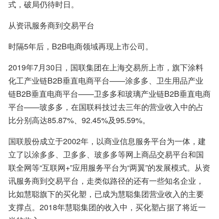
式，破局仍待时日。
从资讯服务商到交易平台
时隔5年后，B2B电商领域再现上市公司。
2019年7月30日，国联集团在上海交易所上市，旗下涂料
化工产业链B2B垂直电商平台——涂多多、卫生用品产业
链B2B垂直电商平台——卫多多和玻璃产业链B2B垂直电商
平台——玻多多，在国联科技过去三年的营业收入中的占
比分别高达85.87%、92.45%及95.59%。
国联股份成立于2002年，以商业信息服务平台为一体，建
立了以涂多多、卫多多、玻多多等网上商品交易平台和国
联全网等“互联网+”应用服务平台为“两翼”的发展模式。从资
讯服务商到交易平台，走类似路径的还有一些知名企业，
比如慧聪旗下的买化塑，已成为慧聪集团营业收入的主要
支撑点。2018年慧聪集团的收入中，买化塑占据了将近一