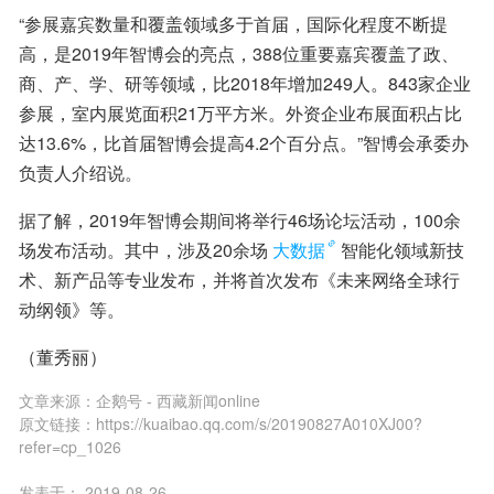
“参展嘉宾数量和覆盖领域多于首届，国际化程度不断提
高，是2019年智博会的亮点，388位重要嘉宾覆盖了政、
商、产、学、研等领域，比2018年增加249人。843家企业
参展，室内展览面积21万平方米。外资企业布展面积占比
达13.6%，比首届智博会提高4.2个百分点。”智博会承委办
负责人介绍说。
据了解，2019年智博会期间将举行46场论坛活动，100余
场发布活动。其中，涉及20余场
大数据
智能化领域新技
术、新产品等专业发布，并将首次发布《未来网络全球行
动纲领》等。
（董秀丽）
文章来源：
企鹅号 - 西藏新闻online
原文链接：
https://kuaibao.qq.com/s/20190827A010XJ00?
refer=cp_1026
发表于：
2019-08-26