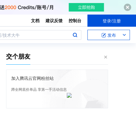
文档
建议反馈
控制台
登录/注册
案/技术大牛
发布
交个朋友
加入腾讯云官网粉丝站
蹲全网底价单品 享第一手活动信息