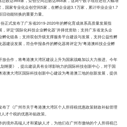
器总数达989家，众创空间总数达868家，这两个数字现在还在大幅增
家，国家专业化众创空间5家，在孵企业超3.1万家，累计毕业企业1.7
新旧动能转换的重要力量。
正式发布了广东省2019-2020年的孵化育成体系高质量发展指
，评定“国际化科技企业孵化器”并择优资助；支持广东省龙头企
业孵化链条；支持双创升级支撑服务平台建设与发展，支持公益性孵
化器建设发展，符合申报条件的孵化器将评定为“粤港澳科技企业孵
开放合作，将粤港澳大湾区建设上升为国家战略加以大力推进。今年
规划纲要》，提出建设具有全球影响力的国际科技创新中心，对于国
粤港澳大湾区国际科技创新中心建设为粤港澳三地的创新发展，提供
发布了《广州市关于粤港澳大湾区个人所得税优惠政策财政补贴管理
澳人才个税的优惠补贴政策。
作的境外高端人才和紧缺人才，为他们在广州市缴纳的个人所得税已