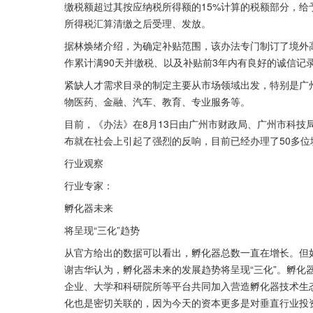
缴税额超过其按应纳税所得额的15%计算的税额部分，
所得税汇算清缴之后受理、发放。
据林焕绪介绍，为确定补贴范围，该办法专门制订了境外
作累计满90天并缴税、以及补贴前3年内有良好的诚信记
紧缺人才需求目录的制定主要从市场领域出发，特别是广
物医药、金融、汽车、教育、专业服务等。
目前，《办法》在8月13日由广州市财政局、广州市科技
布就在社会上引起了强烈的反响，目前已经办理了50多位
行业观察
行业专家：
孵化器未来
将呈现“三化”趋势
从官方给出的数据可以看出，孵化器总数一直在增长。但
谢吉华认为，孵化器未来的发展趋势将呈现“三化”。孵化
企业、大学和科研院所等平台共同加入营造孵化器技术生
化也是密切关联的，因为今天的资本更多是对垂直行业投