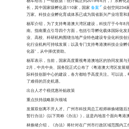
杨军给出了一组数据：统计截止到2019年6月，广东孵化
长，其中国家级孵化器110家，国家
备案
众创空间234
万家。科技企业孵化育成体系已成为我省新兴产业培育和
杨军介绍，为了支持粤港澳大湾区建设，科技厅于今年8月份
南。指南重点引导四个方面，包括引导孵化载体国际化发展
业、高校、科研机构围绕当地产业特色建设专业化科技创
化行业机构可持续发展；以及专门支持粤港澳科技企业孵
化器”，从中择优资助。
杨军表示，当前，国家高度重视粤港澳地区的协同发展与
2月，中共中央、国务院正式公布了《粤港澳大湾区发展
际科技创新中心的建设，各方都给予高度关注。可以说，
了难得的历史机遇。
出台人才个税优惠补贴政策
重点扶持战略新兴领域
发展双创离不开人才。广州市科技局总工程师林焕绪随后
暂行办法》(以下简称《办法》)，这是内地首个面向粤港
林焕绪介绍，《办法》将针对在广州市行政区域范围内工