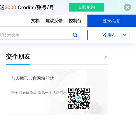
文档
建议反馈
控制台
登录/注册
案/技术大牛
发布
交个朋友
加入腾讯云官网粉丝站
蹲全网底价单品 享第一手活动信息