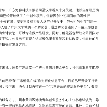
。
青年、广东海聊科技有限公司梁汉宇看来十分关键。他以自身经历为
期间已经开始做了几个创业项目，但都因创业初期面临的困难折
也十分有限，需要主要精力投入到产品开发中，但公司的生存问题一
司并入驻了广州大学城的一个孵化器，通过孵化器遇到了一位天使投资
为生计发愁，可以专注做产品研发。同时，孵化器也帮助公司团队对
汉宇说，如果当初有现在这些孵化服务政策和补贴政策，也许他的头
更快确定发展方向。
年来说，需要广东建立一个孵化器信息整合平台，可供创业青年能够
前已经有“广东孵化在线”作为孵化信息平台，目前已经开设了行政
，接下来，协会计划再打造一个“共享开放的资源服务平台”，覆盖
的服务方，广州市天河区港澳青年创业服务中心主任林惠斌认为，导
中有一些既熟悉内地市场，又熟悉港澳市场的导师。此外，目前初创