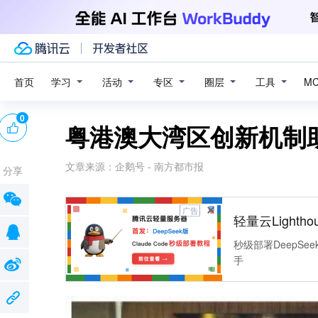
学习
活动
专区
圈层
工具
首页
M
0
粤港澳大湾区创新机制
文章来源：
企鹅号 - 南方都市报
分享
广告
轻量云Lightho
秒级部署DeepSee
手