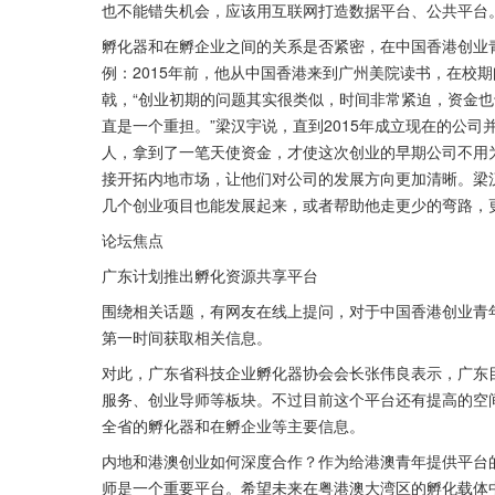
也不能错失机会，应该用互联网打造数据平台、公共平台
孵化器和在孵企业之间的关系是否紧密，在中国香港创业
例：2015年前，他从中国香港来到广州美院读书，在校
戟，“创业初期的问题其实很类似，时间非常紧迫，资金
直是一个重担。”梁汉宇说，直到2015年成立现在的公
人，拿到了一笔天使资金，才使这次创业的早期公司不用
接开拓内地市场，让他们对公司的发展方向更加清晰。梁
几个创业项目也能发展起来，或者帮助他走更少的弯路，
论坛焦点
广东计划推出孵化资源共享平台
围绕相关话题，有网友在线上提问，对于中国香港创业青
第一时间获取相关信息。
对此，广东省科技企业孵化器协会会长张伟良表示，广东目
服务、创业导师等板块。不过目前这个平台还有提高的空间
全省的孵化器和在孵企业等主要信息。
内地和港澳创业如何深度合作？作为给港澳青年提供平台
师是一个重要平台。希望未来在粤港澳大湾区的孵化载体