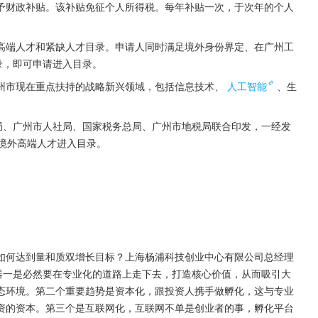
给予财政补贴。该补贴免征个人所得税。每年补贴一次，于次年的个人
高端人才和紧缺人才目录。申请人同时满足境外身份界定、在广州工
录，即可申请进入目录。
州市现在重点扶持的战略新兴领域，包括信息技术、
人工智能
、生
局、广州市人社局、国家税务总局、广州市地税局联合印发，一经发
境外高端人才进入目录。
如何达到量和质双增长目标？上海杨浦科技创业中心有限公司总经理
器一是必然要在专业化的道路上走下去，打造核心价值，从而吸引大
态环境。第二个重要趋势是资本化，跟投资人携手做孵化，这与专业
资的资本。第三个是互联网化，互联网不单是创业者的事，孵化平台