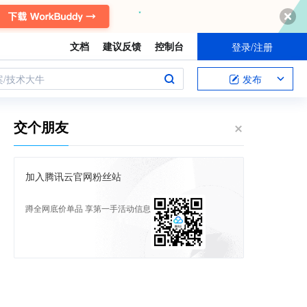
文档
建议反馈
控制台
登录/注册
案/技术大牛
发布
交个朋友
加入腾讯云官网粉丝站
蹲全网底价单品 享第一手活动信息