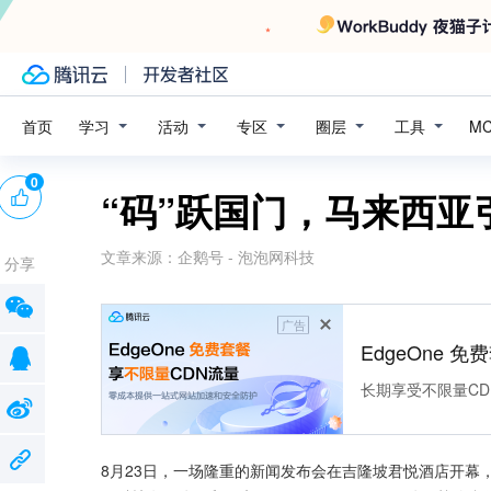
学习
活动
专区
圈层
工具
首页
M
0
“码”跃国门，马来西
文章来源：
企鹅号 - 泡泡网科技
分享
广告
EdgeOne 
长期享受不限量CD
8月23日，一场隆重的新闻发布会在吉隆坡君悦酒店开幕