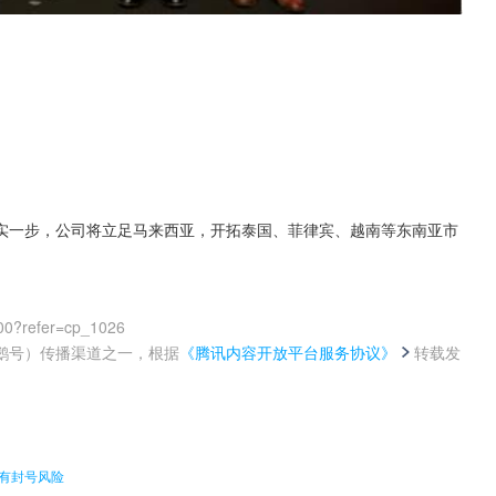
实一步，公司将立足马来西亚，开拓泰国、菲律宾、越南等东南亚市
。
00?refer=cp_1026
鹅号）传播渠道之一，根据
《腾讯内容开放平台服务协议》
转载发
。
款，有封号风险