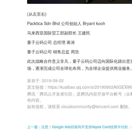
(从左至右)
Packtica Sdn Bhd 公司创始人 Bryant kooh
马来西亚国际贸工部副部长 王建民
量子云码公司 总经理 蒋涛
量子云码公司 销售总监 周浩
此次战略合作意义非凡，量子云码公司迈向国际化踏出坚
场，逐渐完成公司全球化布局，为全球企业提供商业服务
发表于:
2019-09-02
原文链接
：
https://kuaibao.qq.com/s/20190902A0GEXW
腾讯「腾讯云开发者社区」是腾讯内容开放平台帐号（企
布内容。
如有侵权，请联系 cloudcommunity@tencent.com 删除
上一篇：注意！Google Ads目前尚不支持Apple Card信用卡付