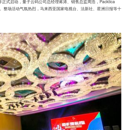
略合作正式启动，量子云码公司总经理蒋涛、销售总监周浩，Packtica 
同出席活动。整场活动气氛热烈，马来西亚国家电视台、法新社、星洲日报等十