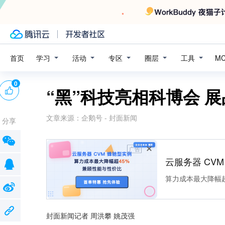
学习
活动
专区
圈层
工具
首页
M
0
“黑”科技亮相科博会 
文章来源：
企鹅号 - 封面新闻
分享
广告
云服务器 CV
算力成本最大降幅超
封面新闻记者 周洪攀 姚茂强