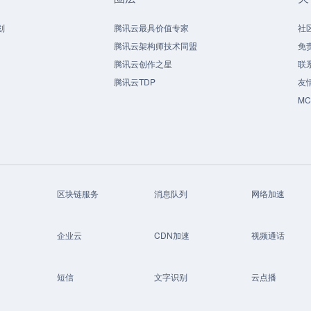
划
腾讯云最具价值专家
社
腾讯云架构师技术同盟
免
腾讯云创作之星
联
腾讯云TDP
友
M
区块链服务
消息队列
网络加速
企业云
CDN加速
视频通话
短信
文字识别
云点播