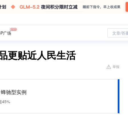
CP广场
文章/答
展品更贴近人民生活
举报
M 蜂驰型实例
45%