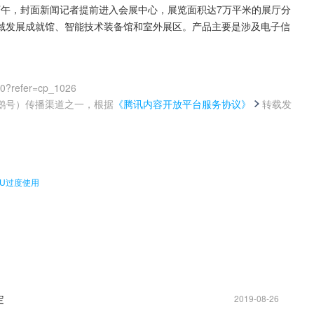
日下午，封面新闻记者提前进入会展中心，展览面积达7万平米的展厅分
域发展成就馆、智能技术装备馆和室外展区。产品主要是涉及电子信
00?refer=cp_1026
鹅号）传播渠道之一，根据
《腾讯内容开放平台服务协议》
转载发
。
PU过度使用
定
2019-08-26