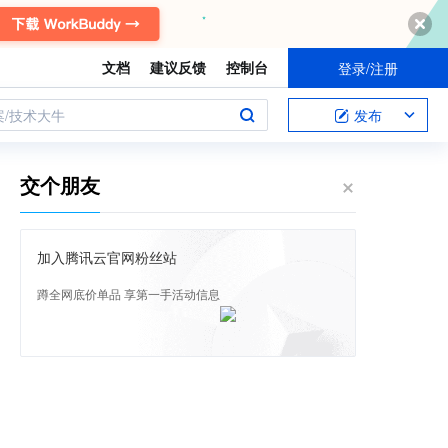
文档
建议反馈
控制台
登录/注册
案/技术大牛
发布
交个朋友
加入腾讯云官网粉丝站
蹲全网底价单品 享第一手活动信息