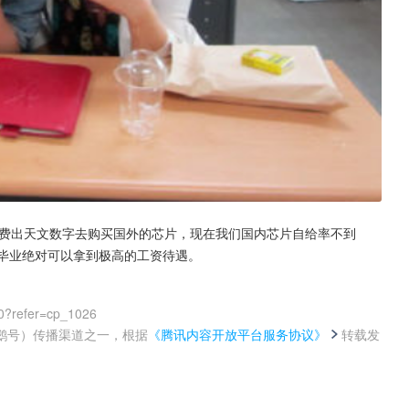
费出天文数字去购买国外的芯片，现在我们国内芯片自给率不到
，毕业绝对可以拿到极高的工资待遇。
0?refer=cp_1026
鹅号）传播渠道之一，根据
《腾讯内容开放平台服务协议》
转载发
。