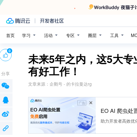
学习
活动
专区
圈层
工具
首页
M
0
未来5年之内，这5大专
有好工作！
分享
文章来源：
企鹅号 - 的卡拉曼达rg
广告
EO AI 爬虫
助力开发者高效优