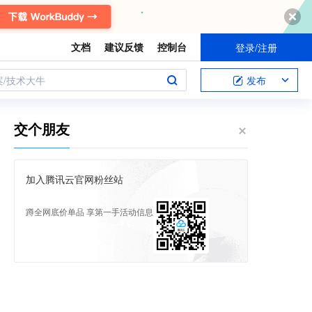
文档
建议反馈
控制台
登录/注册
案/技术大牛
发布
交个朋友
加入腾讯云官网粉丝站
蹲全网底价单品 享第一手活动信息