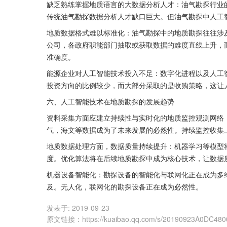
缺乏熟练掌握地质语言的大数据分析人才：油气勘探行业
传统油气勘探数据分析人才缺口巨大。但油气勘探中人工
地质数据格式难以标准化：油气勘探中的地质勘探往往涉
公司，各政府职能部门抽取或获取数据的难度直线上升，
准确度。
能源企业对人工智能技术投入不足：数字化进程以及人工
投资方向的比例较少，而大部分采取的是收购策略，这让
六、人工智能技术在地质勘探的发展趋势
资料采集方面应建立持续性与实时化的地质监控观测网络
气，海文等数据成为了未来发展的必然性。持续监控收集
地质数据处理方面，数据质量持续提升：机器学习等模型
度。优化算法将在后续地质勘探中成为核心技术，让数据
机器设备智能化：勘探设备的智能化与联网化正在成为多
及。无人化，联网化的勘探设备正在成为必然性。
发表于:
2019-09-23
原文链接
：
https://kuaibao.qq.com/s/20190923A0DC480