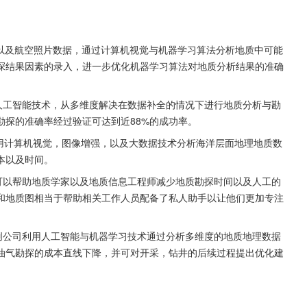
的卫星遥感以及航空照片数据，通过计算机视觉与机器学习算法分析地质中可能
探结果因素的录入，进一步优化机器学习算法对地质分析结果的准确
式，机器学习与人工智能技术，从多维度解决在数据补全的情况下进行地质分析与勘
勘探的准确率经过验证可达到近88%的成功率。
SA的数据使用计算机视觉，图像增强，以及大数据技术分析海洋层面地理地质数
本以及时间。
据构建了可以帮助地质学家以及地质信息工程师减少地质勘探时间以及人工的
和地质图相当于帮助相关工作人员配备了私人助手以让他们更加专注
echnology初创公司利用人工智能与机器学习技术通过分析多维度的地质地理数据
油气勘探的成本直线下降，并可对开采，钻井的后续过程提出优化建