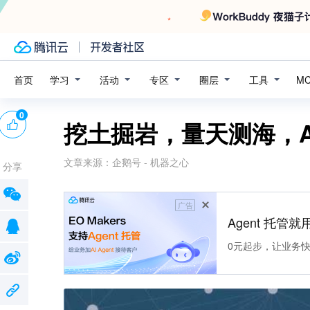
学习
活动
专区
圈层
工具
首页
M
0
挖土掘岩，量天测海，A
文章来源：
企鹅号 - 机器之心
分享
广告
Agent 托管就用
0元起步，让业务快速拥