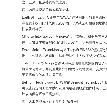
含一些热门且成熟的相关应用。
四、地质勘探部分落地案例简述
Earth AI：Earth AI正在与NASA合作利用庞大
存在的未探知的油气田以及矿物。该系统还可根据实地勘
性以及精确度。
Minerva Intelligence：Minerva利用沉浸
探，以发掘未被探知的油气田以及矿产。该系统针对油气
ExxonMobil：ExxonMobil与MIT合作利用NA
据，并构建含油构造图，从而帮助企业大幅度减少探索成
Total：Total与Google合作利用海量地理地质数
机器学习算法，并利用此算法构建对应的地质图。该算法
于更高价值的地质勘探工作。
Belmont Technology：BP投资的Belmont T
可以进行逆向工程学以得到更为精确的地质勘探结果，让
议以确保各环节的高效率。
五、人工智能技术在地质勘探的局限性