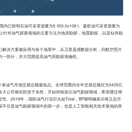
已探明石油可采资源量为5 350.0x108 t、凝析油可采资源量为
2 m³。世界上针对油气探索领域的主要方法为地质勘探，地震勘探，以及钻井勘
心解决方案被应用与各个场景中，从卫星遥感数据分析，到航空照片
的一部分，并大范围提高油气田勘探准确性。
年来油气市场交易总额最低点。全球范围内全年交易总额仅为3435亿
各大公司都在防患于未然，开始持续加注油气勘探领域，希望通过增
。2019年，国际油气行业巨头如Total，BP都明确表示将立志尽
探不仅是油气勘探领域中的第一步，也是人工智能相关技术落地的突