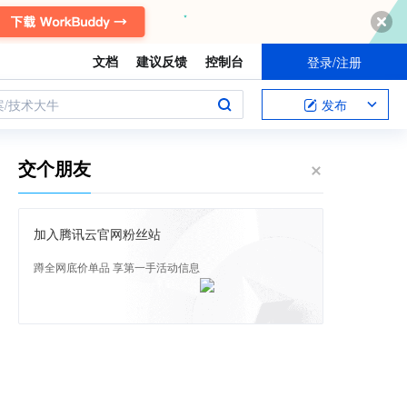
文档
建议反馈
控制台
登录/注册
案/技术大牛
发布
交个朋友
加入腾讯云官网粉丝站
蹲全网底价单品 享第一手活动信息