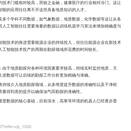
的技术门槛相对较高，而较之金融，健康医疗的行业相对冷门。这让
智能的应用往往离不开这些具备地质知识的人才。
及多个学科不同数据，如气象数据，地质数据，化学数据等这让从各
而人工智能往往需要海量的数据以训练机器学习算法来增加精确度与
智能技术的推进需要能源企业的持续投入，但往往能源企业在新技术
人工智能技术投产的周期在勘探领域所花费的时间较长。
：由于地质勘探对各种环境因素要求较高，持续实时监控地质，天
上述数据可让后续的勘探工作分析更加精确与准确。
将持续介入地质勘探领域，从多维度提升数据的准确性以及干净程
质量得到质的提升以确保油气田勘探的准确性。
维度数据的核心基础，目前深水，高寒等环境的机器人已经逐步普
0?refer=cp_1026