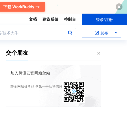
文档
建议反馈
控制台
登录/注册
案/技术大牛
发布
交个朋友
加入腾讯云官网粉丝站
蹲全网底价单品 享第一手活动信息