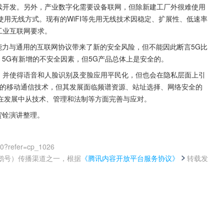
后续开发。另外，产业数字化需要设备联网，但除新建工厂外很难使用
用无线方式。现有的WiFI等先用无线技术因稳定、扩展性、低速率
工业互联网要求。
能力与通用的互联网协议带来了新的安全风险，但不能因此断言5G比
。5G有新增的不安全因素，但5G产品总体上是安全的。
IoT，并使得语音和人脸识别及变脸应用平民化，但也会在隐私层面上引
代的移动通信技术，但其发展面临频谱资源、站址选择、网络安全的
在发展中从技术、管理和法制等方面完善与应对。
贺铨演讲整理。
00?refer=cp_1026
鹅号）传播渠道之一，根据
《腾讯内容开放平台服务协议》
转载发
。