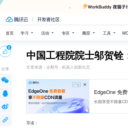
学习
活动
专区
圈层
工具
首页
M
0
中国工程院院士邬贺铨
文章来源：
企鹅号 - 机器人创新生态
分享
广告
EdgeOne 
长期享受不限量CD
导读：