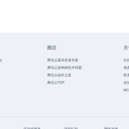
圈层
关
划
腾讯云最具价值专家
社
腾讯云架构师技术同盟
免
腾讯云创作之星
联
腾讯云TDP
友
M
区块链服务
消息队列
网络加速