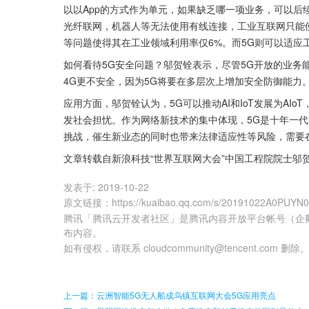
以以App的方式作为单元，如果缺乏哪一项业务，可以
光纤联网，机器人等无法使用有线连接，工业互联网只能使
等问题使得其在工业领域利用率仅6%。而5G则可以适应
如何看待5G安全问题？邬贺铨表示，尽管5G开放的业务
4G更不安全，因为5G将要在多层次上增加安全防御能力
应用方面，邬贺铨认为，5G可以推动AI和IoT发展为A
发社会担忧。作为网络新技术的集中体现，5G是十年一
挑战，催生新业态的同时也带来法律适应性等风险，需要
文章转载自新浪科技“世界互联网大会”中国工程院院士邬
发表于:
2019-10-22
原文链接
：
https://kuaibao.qq.com/s/20191022A0PUYN
腾讯「腾讯云开发者社区」是腾讯内容开放平台帐号（企
布内容。
如有侵权，请联系 cloudcommunity@tencent.com 删除
上一篇：云洲智能5G无人船成乌镇互联网大会5G应用亮点