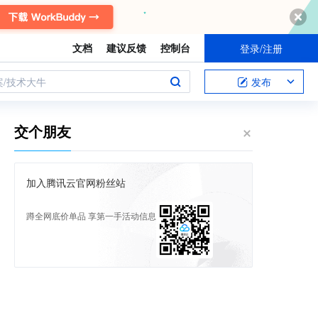
文档
建议反馈
控制台
登录/注册
案/技术大牛
发布
交个朋友
加入腾讯云官网粉丝站
蹲全网底价单品 享第一手活动信息