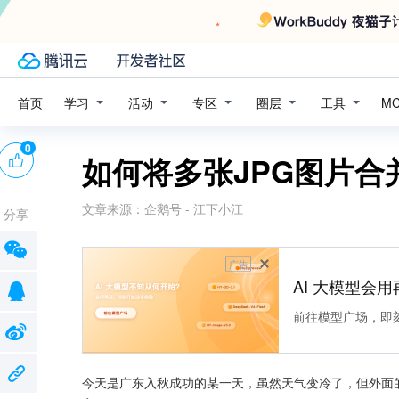
学习
活动
专区
圈层
工具
首页
M
0
如何将多张JPG图片合
文章来源：
企鹅号 - 江下小江
分享
广告
AI 大模型会用
前往模型广场，即
今天是广东入秋成功的某一天，虽然天气变冷了，但外面