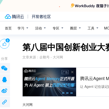
学习
活动
专区
圈层
工具
首页
M
0
第八届中国创新创业大
文章来源：
企鹅号 - 大河网
分享
广告
腾讯云Agent 
让 Agent 记
大河网