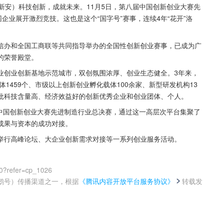
李新安）科技创新，成就未来。11月5日，第八届中国创新创业大赛先
企业展开激烈竞技。这也是这个“国字号”赛事，连续4年“花开”洛
信办和全国工商联等共同指导举办的全国性创新创业赛事，已成为广
的荣誉殿堂。
业创业创新基地示范城市，双创氛围浓厚、创业生态健全。3年来，
1459个、市级以上创新创业孵化载体100余家、新型研发机构13
批科技含量高、经济效益好的创新优秀企业和创业团体、个人。
届中国创新创业大赛先进制造行业总决赛，通过这一高层次平台集聚了
成果与资本的成功对接。
举行高峰论坛、大企业创新需求对接等一系列创业服务活动。
0?refer=cp_1026
鹅号）传播渠道之一，根据
《腾讯内容开放平台服务协议》
转载发
。