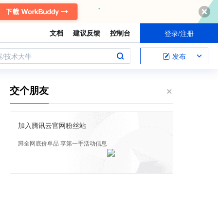
文档
建议反馈
控制台
登录/注册
案/技术大牛
发布
交个朋友
加入腾讯云官网粉丝站
蹲全网底价单品 享第一手活动信息