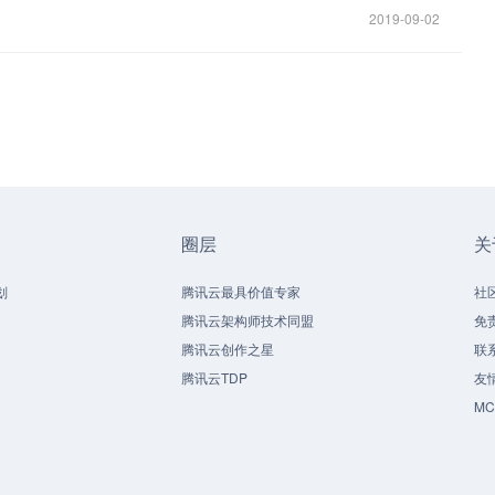
2019-09-02
圈层
关
划
腾讯云最具价值专家
社
腾讯云架构师技术同盟
免
腾讯云创作之星
联
腾讯云TDP
友
M