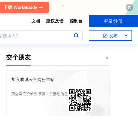
文档
建议反馈
控制台
登录/注册
案/技术大牛
发布
交个朋友
加入腾讯云官网粉丝站
蹲全网底价单品 享第一手活动信息