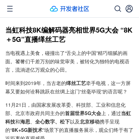
当虹科技8K编解码器亮相世界5G大会 “8K
＋5G”直播缂丝工艺
当电视遇上美食，碰撞出了“舌尖上的中国”精巧细腻的画
面。饕餮们千差万别的味觉审美，被转化为独特的电视语
言，流淌进亿万观众的心田。
时间来到2019年，当古老的
缂丝工艺
牵手电视，这一方屏
幕又要如何诠释跳跃在丝绸上这门“丝毫毕现”的语言呢？
11月21日，由国家发展改革委、科技部、工业和信息化
部、北京市政府共同主办的
首届世界5G大会
上，通过
当虹
科技
和
海思
、
全心数字、松下
以及
北京移动
携手呈现
的“
8K+5G新技术
”场景下的直播服务展示，观众们终于有了
近距离的直观感受。