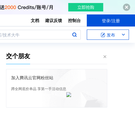
文档
建议反馈
控制台
登录/注册
案/技术大牛
发布
交个朋友
加入腾讯云官网粉丝站
蹲全网底价单品 享第一手活动信息