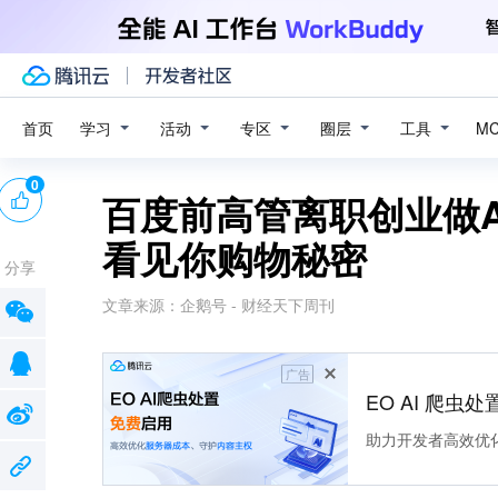
学习
活动
专区
圈层
工具
首页
M
0
百度前高管离职创业做
看见你购物秘密
分享
文章来源：
企鹅号 - 财经天下周刊
广告
EO AI 爬虫
助力开发者高效优