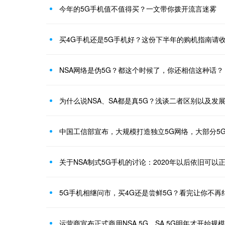
今年的5G手机值不值得买？一文带你拨开流言迷雾
买4G手机还是5G手机好？这份下半年的购机指南请
NSA网络是伪5G？都这个时候了，你还相信这种话？
为什么说NSA、SA都是真5G？浅谈二者区别以及发
中国工信部宣布，大规模打造独立5G网络，大部分5
关于NSA制式5G手机的讨论：2020年以后依旧可以
5G手机相继问市，买4G还是尝鲜5G？看完让你不再
运营商宣布正式商用NSA 5G，SA 5G明年才开始规