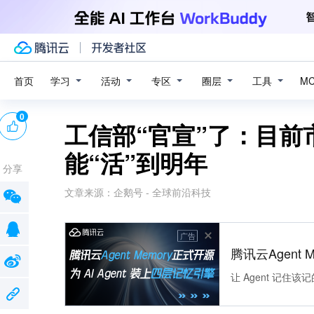
学习
活动
专区
圈层
工具
首页
M
0
工信部“官宣”了：目前
能“活”到明年
分享
文章来源：
企鹅号 - 全球前沿科技
广告
腾讯云Agent 
让 Agent 记