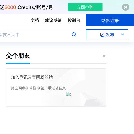
文档
建议反馈
控制台
登录/注册
案/技术大牛
发布
交个朋友
加入腾讯云官网粉丝站
蹲全网底价单品 享第一手活动信息