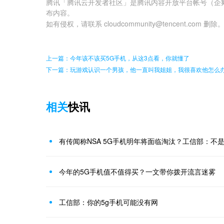
腾讯「腾讯云开发者社区」是腾讯内容开放平台帐号（企
布内容。
如有侵权，请联系 cloudcommunity@tencent.com 删除
上一篇：今年该不该买5G手机，从这3点看，你就懂了
下一篇：玩游戏认识一个男孩，他一直叫我姐姐，我很喜欢他怎么
相关
快讯
有传闻称NSA 5G手机明年将面临淘汰？工信部：不
今年的5G手机值不值得买？一文带你拨开流言迷雾
工信部：你的5g手机可能没有网