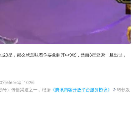
合成3星，那么就意味着你要拿到其中9张，然而3星亚索一旦出世，
00?refer=cp_1026
鹅号）传播渠道之一，根据
《腾讯内容开放平台服务协议》
转载发
。