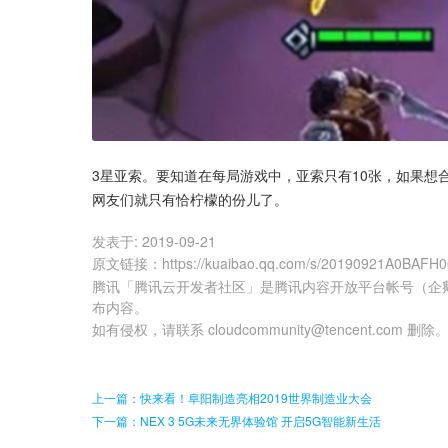
3星亚索。要知道在每局游戏中，亚索只有10张，如果想
网友们就只有恰柠檬的份儿了。
发表于:
2019-09-21
原文链接
：
https://kuaibao.qq.com/s/20190921A0BAFH
腾讯「腾讯云开发者社区」是腾讯内容开放平台帐号（企
布内容。
如有侵权，请联系 cloudcommunity@tencent.com 删除
上一篇：快来看！阜阳制造亮相2019世界制造业大会
下一篇：NEX 3 5G未来无界体验馆 开启5G智能新生活