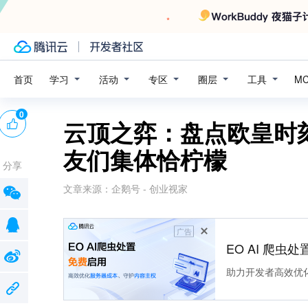
学习
活动
专区
圈层
工具
首页
M
0
云顶之弈：盘点欧皇时
友们集体恰柠檬
分享
文章来源：
企鹅号 - 创业视家
广告
EO AI 爬虫
助力开发者高效优