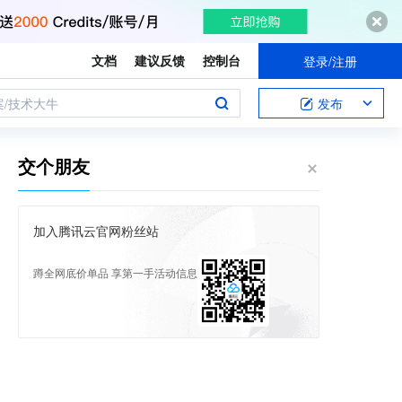
文档
建议反馈
控制台
登录/注册
案/技术大牛
发布
交个朋友
加入腾讯云官网粉丝站
蹲全网底价单品 享第一手活动信息