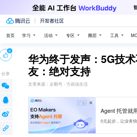
学习
活动
专区
圈层
工具
首页
M
0
华为终于发声：5G技
友：绝对支持
分享
文章来源：
企鹅号 - 方叔说生活
广告
Agent 托管就用
0元起步，让业务快速拥