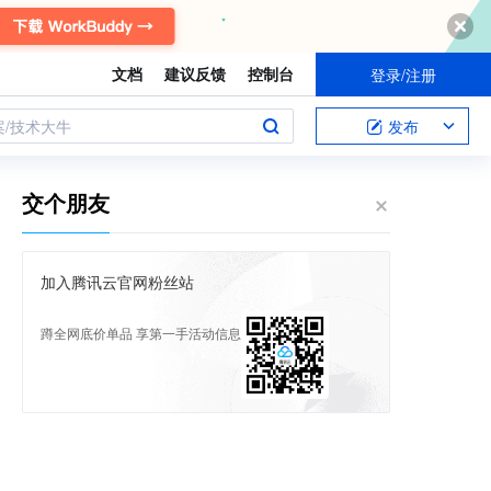
文档
建议反馈
控制台
登录/注册
案/技术大牛
发布
交个朋友
加入腾讯云官网粉丝站
蹲全网底价单品 享第一手活动信息