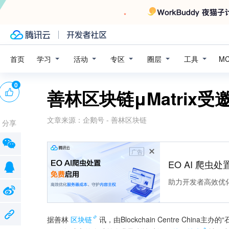
学习
活动
专区
圈层
工具
首页
M
0
善林区块链μMatrix
文章来源：
企鹅号 - 善林区块链
分享
广告
EO AI 爬虫
助力开发者高效优
据善林
区块链
讯，由Blockchain Centre China