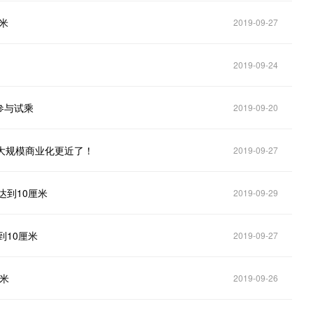
米
2019-09-27
2019-09-24
参与试乘
2019-09-20
大规模商业化更近了！
2019-09-27
达到10厘米
2019-09-29
到10厘米
2019-09-27
厘米
2019-09-26