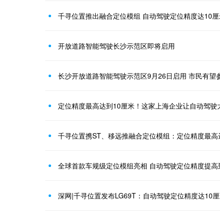
千寻位置推出融合定位模组 自动驾驶定位精度达10厘
开放道路智能驾驶长沙示范区即将启用
长沙开放道路智能驾驶示范区9月26日启用 市民有望
定位精度最高达到10厘米！这家上海企业让自动驾驶
千寻位置携ST、移远推融合定位模组：定位精度最高
全球首款车规级定位模组亮相 自动驾驶定位精度提高
深网|千寻位置发布LG69T：自动驾驶定位精度达10