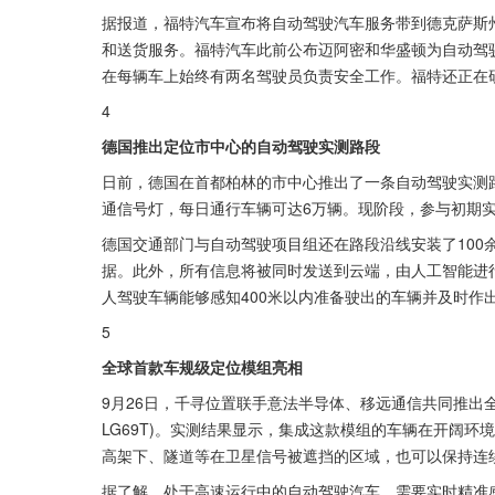
据报道，福特汽车宣布将自动驾驶汽车服务带到德克萨斯州
和送货服务。福特汽车此前公布迈阿密和华盛顿为自动驾
在每辆车上始终有两名驾驶员负责安全工作。福特还正在研
4
德国推出定位市中心的自动驾驶实测路段
日前，德国在首都柏林的市中心推出了一条自动驾驶实测路
通信号灯，每日通行车辆可达6万辆。现阶段，参与初期实
德国交通部门与自动驾驶项目组还在路段沿线安装了100
据。此外，所有信息将被同时发送到云端，由人工智能进
人驾驶车辆能够感知400米以内准备驶出的车辆并及时作
5
全球首款车规级定位模组亮相
9月26日，千寻位置联手意法半导体、移远通信共同推出
LG69T)。实测结果显示，集成这款模组的车辆在开阔环
高架下、隧道等在卫星信号被遮挡的区域，也可以保持连
据了解，处于高速运行中的自动驾驶汽车，需要实时精准