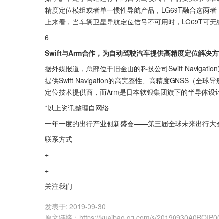
精度定位模组或者单一惯性导航产品，LG69T融合这两
上来看，当车辆卫星导航定位信号不可用时，LG69T可
6
Swift与Arm合作，为自动驾驶汽车提供高精度定位解决
据外媒报道，总部位于旧金山的科技公司Swift Naviga
提供Swift Navigation的高完整性、高精度GNSS（全球
定位技术提供商，而Arm是日本软银集团旗下的半导体设
*以上资讯整理自网络
一年一度的出行产业创新盛会——第三届全球未来出行大会将
联系方式
+
+
关注我们
发表于:
2019-09-30
原文链接
：
https://kuaibao.qq.com/s/20190930A0ROIP0