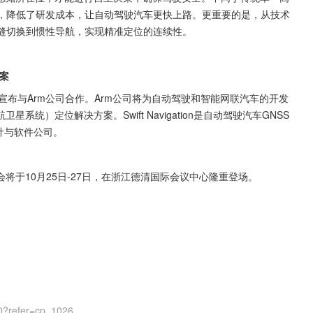
者，降低了研发成本，让自动驾驶汽车更快上路。更重要的是，从技术
无缝切换到惯性导航，实现精准定位的连续性。
方案
tion宣布与Arm公司合作。Arm公司将为自动驾驶和智能网联汽车的开发
导航卫星系统）定位解决方案。Swift Navigation是自动驾驶汽车GNSS
计与软件公司。
于10月25日-27日，在浙江德清国际会议中心隆重登场。
0?refer=cp_1026