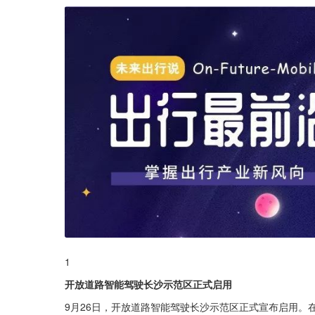
1
开放道路智能驾驶长沙示范区正式启用
9月26日，开放道路智能驾驶长沙示范区正式宣布启用。