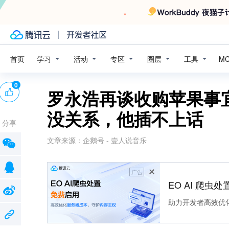
学习
活动
专区
圈层
工具
首页
M
0
罗永浩再谈收购苹果事
没关系，他插不上话
分享
文章来源：
企鹅号 - 壹人说音乐
广告
EO AI 爬虫
助力开发者高效优