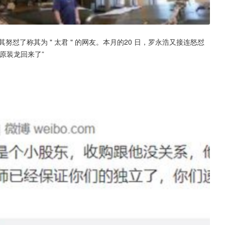
努怼了称其为 " 太君 " 的网友。本月的20 日，罗永浩又接连怒怼
原装龙回来了”