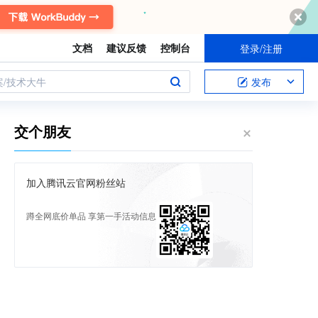
文档
建议反馈
控制台
登录/注册
案/技术大牛
发布
交个朋友
加入腾讯云官网粉丝站
蹲全网底价单品 享第一手活动信息