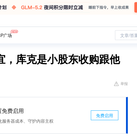
CP广场
文章/答
宜，库克是小股东收购跟他
举报
处置免费启用
免费启用
化服务器成本、守护内容主权