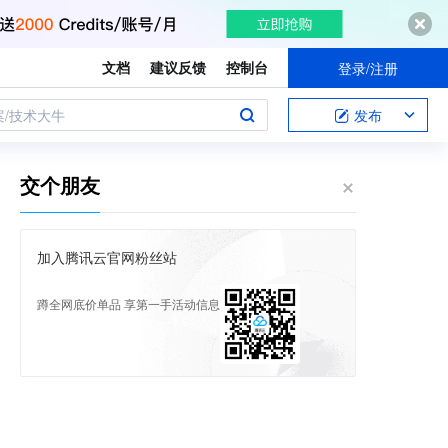
文档
建议反馈
控制台
登录/注册
案/技术大牛
发布
交个朋友
加入腾讯云官网粉丝站
蹲全网底价单品 享第一手活动信息