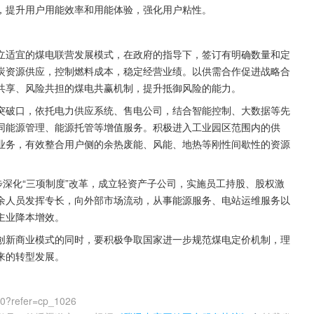
，提升用户用能效率和用能体验，强化用户粘性。
立适宜的煤电联营发展模式，在政府的指导下，签订有明确数量和定
炭资源供应，控制燃料成本，稳定经营业绩。以供需合作促进战略合
共享、风险共担的煤电共赢机制，提升抵御风险的能力。
突破口，依托电力供应系统、售电公司，结合智能控制、大数据等先
同能源管理、能源托管等增值服务。积极进入工业园区范围内的供
业务，有效整合用户侧的余热废能、风能、地热等刚性间歇性的资源
。
步深化“三项制度”改革，成立轻资产子公司，实施员工持股、股权激
余人员发挥专长，向外部市场流动，从事能源服务、电站运维服务以
主业降本增效。
创新商业模式的同时，要积极争取国家进一步规范煤电定价机制，理
来的转型发展。
00?refer=cp_1026