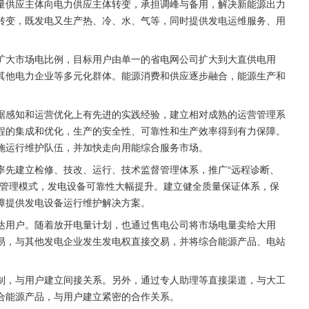
量供应主体向电力供应主体转变，承担调峰与备用，解决新能源出力
转变，既发电又生产热、冷、水、气等，同时提供发电运维服务、用
扩大市场电比例，目标用户由单一的省电网公司扩大到大直供电用
其他电力企业等多元化群体。能源消费和供应逐步融合，能源生产和
据感知和运营优化上有先进的实践经验，建立相对成熟的运营管理系
程的集成和优化，生产的安全性、可靠性和生产效率得到有力保障。
施运行维护队伍，并加快走向用能综合服务市场。
率先建立检修、技改、运行、技术监督管理体系，推广“远程诊断、
术管理模式，发电设备可靠性大幅提升。建立健全质量保证体系，保
障提供发电设备运行维护解决方案。
达用户。随着放开电量计划，也通过售电公司将市场电量卖给大用
易，与其他发电企业发生发电权直接交易，并将综合能源产品、电站
制，与用户建立间接关系。另外，通过专人助理等直接渠道，与大工
合能源产品，与用户建立紧密的合作关系。