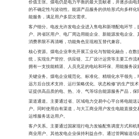
价值主张。煤电仍是电力平衡的最大贡献者，并逐步由电
的不确定性与波动性。能源产品服务的供给形式向多样化
能服务，满足用户多层次需求。
客户细分。电改允许发电企业进入售电和新增配电环节，
户、跨省区用户、电厂周边用能企业、新能源发电企业、
消费界限不再清晰，功能角色呈现相互替代兼容。
核心资源。煤电企业率先开展工业化与智能化融合，在数
统，实现生产管控、供应链、工厂设计运营等主要工作流
拥有一支技能精湛、人员充足的电站和环保、用能服务设
关键业务。煤电企业规范化、标准化、精细化水平领先，
远方后台技术支持、运行策略优化、状态检修”的生产技
证提供高品质的电、热、冷、气等综合能源服务产品，保
渠道通道。主要通过省、区域电力交易中心平台将电能送
户。同时使用自有渠道，与大工商业用户发生电能直接交
运维服务送达用户。
客户关系。主要通过国家现行电力发输配售调度方式和机
商业用户、其他发电企业保持利益合作。通过管网输送综