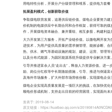
用电特性分析，开展分户分级管理和维系，提供电力套餐
拓展盈利模式，创新获取价值
争取煤电联营发展，追逐供应链价值。煤电企业要努力建
价机制的电煤供应中长期合同和合作框架，获得可靠的煤
作，开展煤电资本融合、兼并重组、相互参股，构建利益
大力开发第三方服务，开拓产业链价值。以微电网开发为
进技术，为用户提供高质量的需求侧管理、能效诊断、合
热、供水、燃气等基础设施的规划、建设、运营、管理等
以及分布式能源，为园区能源系统升级提供专业解决方案
引导并推进富余人员“走出去”，释放人力资源价值。进一
励、岗位分红权等中长期激励措施，引导、推进与倒逼富
及海外市场服务，扩大外部市场营收份额，实现煤电企业
煤电企业实现高质量发展是一项巨大的挑战，在加快优化
顺电价形成机制，支持走出目前的经营困境，实现面向未
发表于:
2019-08-14
原文链接
：
https://kuaibao.qq.com/s/20190814A0NCDA