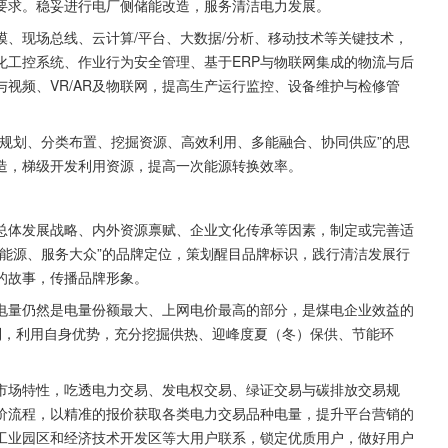
要求。稳妥进行电厂侧储能改造，服务清洁电力发展。
、现场总线、云计算/平台、大数据/分析、移动技术等关键技术，
化工控系统、作业行为安全管理、基于ERP与物联网集成的物流与后
视频、VR/AR及物联网，提高生产运行监控、设备维护与检修管
规划、分类布置、挖掘资源、高效利用、多能融合、协同供应”的思
造，梯级开发利用资源，提高一次能源转换效率。
总体发展战略、内外资源禀赋、企业文化传承等因素，制定或完善适
能源、服务大众”的品牌定位，策划醒目品牌标识，践行清洁发展行
的故事，传播品牌形象。
电量仍然是电量份额最大、上网电价最高的部分，是煤电企业效益的
制，利用自身优势，充分挖掘供热、迎峰度夏（冬）保供、节能环
市场特性，吃透电力交易、发电权交易、绿证交易与碳排放交易规
价流程，以精准的报价获取各类电力交易品种电量，提升平台营销的
工业园区和经济技术开发区等大用户联系，锁定优质用户，做好用户