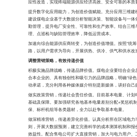
应性改造，实现终端能源供应经济高效、安全可靠的本质
提升数字化应用能力，为创造价值赋能。充分应用三维建模
建设煤电企业基于大数据分析智能决策、智能设备与一体
勤管理，提升电厂安全性、可靠性和生产效率。结合三维与
理、点巡检与缺陷管理效率，降低运营成本。
加速向综合能源供应商转变，为创造价值增值。按照“统筹
路，以用户需求为导向，开展供热、供冷、供气和供水改
调整营销策略，有效传递价值
积极实施品牌战略，传递品牌价值。煤电企业要结合企业
合本企业的、具有独创性和吸引力的品牌战略，明确“绿色
动承诺，充分利用各种媒体媒介特别是新媒体，讲好自己
做实政策营销，传递社会责任价值。目前基本电量、计划
基础及保障。要加强研究各地基本电量差别分配+奖惩机
保、标杆机组等各类题材，全力以赴争取基本电量。
做深精准营销，传递差异化价值。认真分析所在区域电力
则，开展大数据预测，建立完善科学的成本测算机制和报
效益性。配合售电公司扩大直接营销，加大与电力用户、