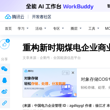
学习
活动
专区
圈层
工具
首页
M
0
重构新时期煤电企业商
文章来源：
企鹅号 - 全国能源信息平台
分享
广告
对象存储COS
轻松存储、处理、
(来源：中国电力企业管理 ID：zgdlqygl 作者：徐江