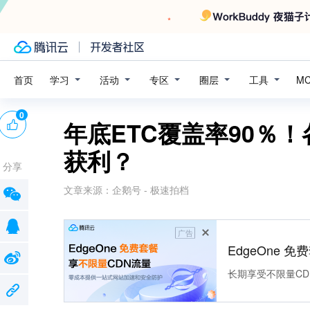
学习
活动
专区
圈层
工具
首页
M
0
年底ETC覆盖率90％
获利？
分享
文章来源：
企鹅号 - 极速拍档
广告
EdgeOne 
长期享受不限量CD