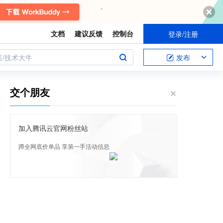
文档
建议反馈
控制台
登录/注册
案/技术大牛
发布
交个朋友
加入腾讯云官网粉丝站
蹲全网底价单品 享第一手活动信息