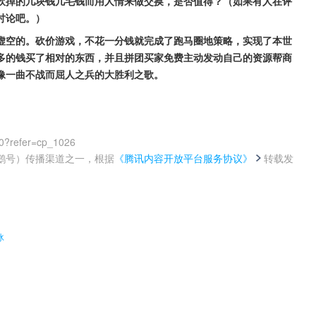
砍掉的几块钱几毛钱而用人情来做交换，是否值得？（如果有人在评
讨论吧。）
虚空的。砍价游戏，不花一分钱就完成了跑马圈地策略，实现了本世
多的钱买了相对的东西，并且拼团买家免费主动发动自己的资源帮商
像一曲不战而屈人之兵的大胜利之歌。
0?refer=cp_1026
鹅号）传播渠道之一，根据
《腾讯内容开放平台服务协议》
转载发
。
冰