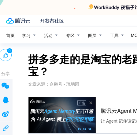
学习
活动
专区
圈层
工具
首页
M
0
拼多多走的是淘宝的老
宝？
分享
文章来源：
企鹅号 - 琉璃园
广告
腾讯云Agent 
让 Agent 记