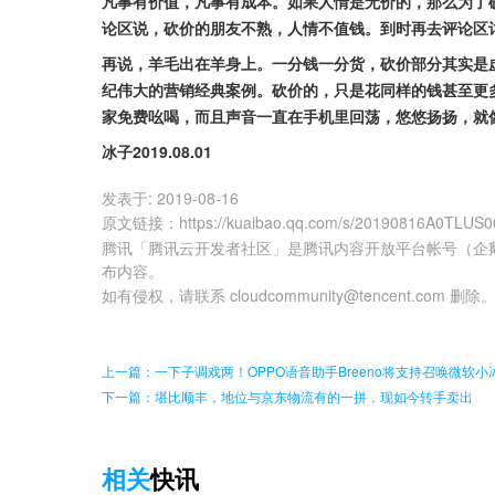
凡事有价值，凡事有成本。如果人情是无价的，那么为了
论区说，砍价的朋友不熟，人情不值钱。到时再去评论区
再说，羊毛出在羊身上。一分钱一分货，砍价部分其实是
纪伟大的营销经典案例。砍价的，只是花同样的钱甚至更
家免费吆喝，而且声音一直在手机里回荡，悠悠扬扬，就
冰子2019.08.01
发表于:
2019-08-16
原文链接
：
https://kuaibao.qq.com/s/20190816A0TLUS0
腾讯「腾讯云开发者社区」是腾讯内容开放平台帐号（企
布内容。
如有侵权，请联系 cloudcommunity@tencent.com 删除
上一篇：一下子调戏两！OPPO语音助手Breeno将支持召唤微软小
下一篇：堪比顺丰，地位与京东物流有的一拼，现如今转手卖出
相关
快讯