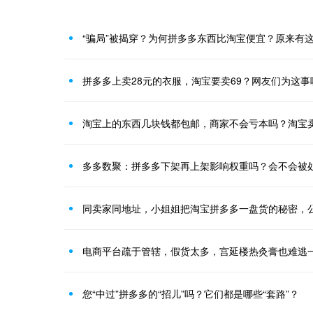
“骗局”被揭穿？为何拼多多东西比淘宝便宜？原来有
拼多多上卖28元的衣服，淘宝要卖69？网友们为这事
淘宝上的东西几块钱都包邮，商家不会亏本吗？淘宝
多多数聚：拼多多下架再上架影响权重吗？会不会被
同卖家同地址，小姐姐把淘宝拼多多一盘货的秘密，
电商平台疏于管辖，假货太多，宫延楼热灸膏也难逃
您“中过”拼多多的“招儿”吗？它们都是哪些“套路”？