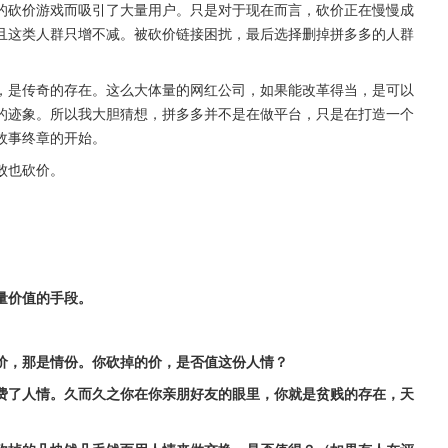
的砍价游戏而吸引了大量用户。只是对于现在而言，砍价正在慢慢成
且这类人群只增不减。被砍价链接困扰，最后选择删掉拼多多的人群
，是传奇的存在。这么大体量的网红公司，如果能改革得当，是可以
的迹象。所以我大胆猜想，拼多多并不是在做平台，只是在打造一个
故事终章的开始。
败也砍价。
量价值的手段。
价，那是情份。你砍掉的价，是否值这份人情？
费了人情。久而久之你在你亲朋好友的眼里，你就是贫贱的存在，天