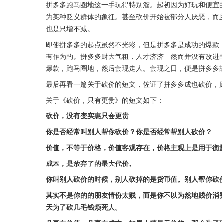
拼多多跑马圈地这一手玩得特别溜。起初因为好玩和便宜
为某种贬义群体的象征。甚至砍价开始被部分人厌恶，而
也是只增不减。
即使拼多多的起点虽然不光彩，但是拼多多是成功的爆款
有作为的。拼多多财大气粗，人才济济，然而并没有改进
爆款，跑马圈地，然后套现走人。套现之日，便是拼多多
最后再看一篇关于砍价的短文，佐证了拼多多成也砍价，
关于《砍价，只有更贵》的短文如下：
砍价，没有变实惠只会更贵
你是否经常叫别人帮你砍价？你是否经常帮别人砍价？
价值，不等于价格，价值客观存在，价格主观上是用于衡
成本，是放弃了的最大代价。
你叫别人砍价的时候，别人砍掉的是货币值。别人帮你砍
其实不是你的的朋友情份太贱，而是你不以为然地贱价消
天为了砍几毛钱烦死人。