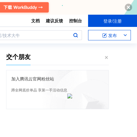
文档
建议反馈
控制台
登录/注册
案/技术大牛
发布
交个朋友
加入腾讯云官网粉丝站
蹲全网底价单品 享第一手活动信息