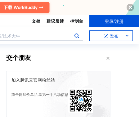
文档
建议反馈
控制台
登录/注册
案/技术大牛
发布
交个朋友
加入腾讯云官网粉丝站
蹲全网底价单品 享第一手活动信息