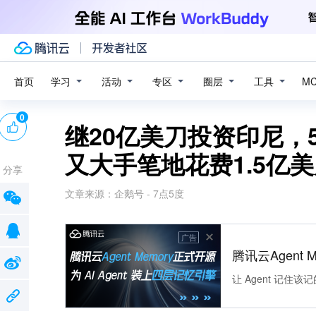
学习
活动
专区
圈层
工具
首页
M
0
继20亿美刀投资印尼，
又大手笔地花费1.5亿
分享
文章来源：
企鹅号 - 7点5度
广告
腾讯云Agent 
让 Agent 记