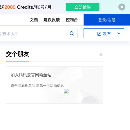
文档
建议反馈
控制台
登录/注册
案/技术大牛
发布
交个朋友
加入腾讯云官网粉丝站
蹲全网底价单品 享第一手活动信息