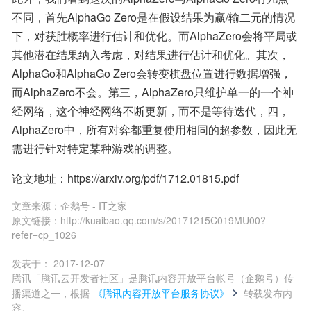
不同，首先AlphaGo Zero是在假设结果为赢/输二元的情况
下，对获胜概率进行估计和优化。而AlphaZero会将平局或
其他潜在结果纳入考虑，对结果进行估计和优化。其次，
AlphaGo和AlphaGo Zero会转变棋盘位置进行数据增强，
而AlphaZero不会。第三，AlphaZero只维护单一的一个神
经网络，这个神经网络不断更新，而不是等待迭代，四，
AlphaZero中，所有对弈都重复使用相同的超参数，因此无
需进行针对特定某种游戏的调整。
论文地址：https://arxiv.org/pdf/1712.01815.pdf
文章来源：
企鹅号 - IT之家
原文链接：
http://kuaibao.qq.com/s/20171215C019MU00?
refer=cp_1026
发表于：
2017-12-07
腾讯「腾讯云开发者社区」是腾讯内容开放平台帐号（企鹅号）传
播渠道之一，根据
《腾讯内容开放平台服务协议》
转载发布内
容。