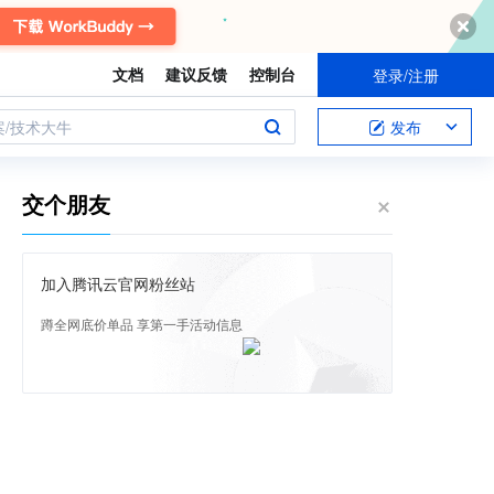
文档
建议反馈
控制台
登录/注册
案/技术大牛
发布
交个朋友
加入腾讯云官网粉丝站
蹲全网底价单品 享第一手活动信息