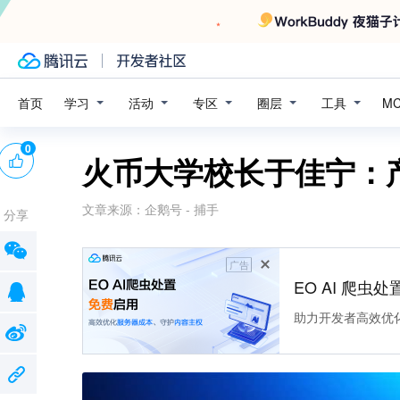
学习
活动
专区
圈层
工具
首页
M
0
火币大学校长于佳宁：
文章来源：
企鹅号 - 捕手
分享
广告
EO AI 爬虫
助力开发者高效优