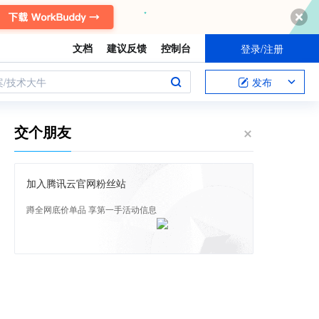
文档
建议反馈
控制台
登录/注册
案/技术大牛
发布
交个朋友
加入腾讯云官网粉丝站
蹲全网底价单品 享第一手活动信息