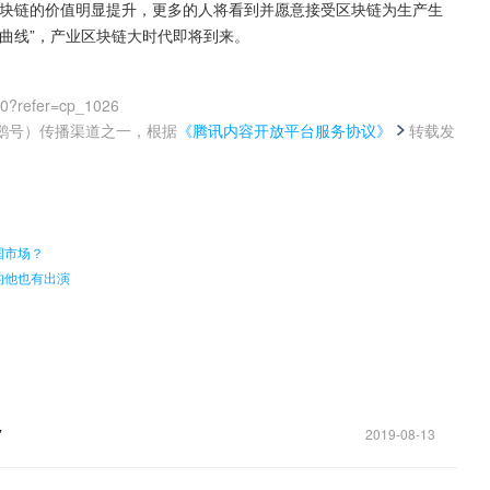
区块链的价值明显提升，更多的人将看到并愿意接受区块链为生产生
曲线”，产业区块链大时代即将到来。
00?refer=cp_1026
鹅号）传播渠道之一，根据
《腾讯内容开放平台服务协议》
转载发
。
国市场？
的他也有出演
”
2019-08-13