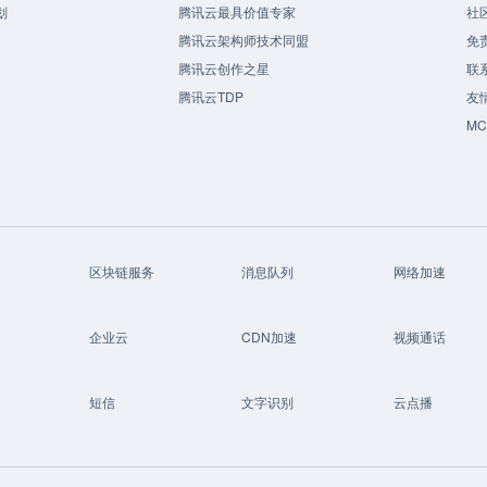
划
腾讯云最具价值专家
社
腾讯云架构师技术同盟
免
腾讯云创作之星
联
腾讯云TDP
友
M
区块链服务
消息队列
网络加速
企业云
CDN加速
视频通话
短信
文字识别
云点播