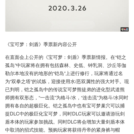
《宝可梦：剑盾》季票新内容公开
在直面会上公开的《宝可梦：剑盾》季票新情报。在“铠之
孤岛”中玩家将在拥有包括森林、史低、钟乳洞、沙丘等伽
勒尔本地没有的地形的“铠岛”上进行修行，玩家将通过名
为“双拳之塔”的试炼，迎接使用水/恶双属性的强大对手。现
已判明，铠之孤岛中的传说宝可梦熊徒弟的进化型武道熊
师拥有双形态，“一击流”为格斗/水，“连击流”为格斗/水同时
拥有各自的超极巨化。铠之孤岛中也有宝可梦巢穴可以捕
捉DLC中的极巨化宝可梦，同时DLC玩家可以邀请游玩剑
盾本体的玩家参加挑战。同时DLC将会增加大量剑盾本体
中取消的招式技能。预购玩家将获得丹帝的紧身裤与帽