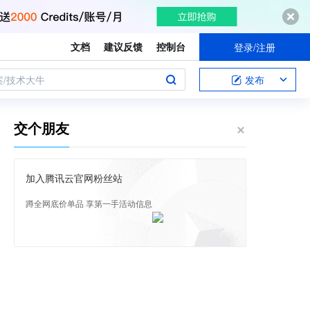
文档
建议反馈
控制台
登录/注册
案/技术大牛
发布
交个朋友
加入腾讯云官网粉丝站
蹲全网底价单品 享第一手活动信息