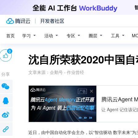
学习
活动
专区
圈层
工具
首页
M
0
沈自所荣获2020中国
文章来源：
企鹅号 - 作业曾经
分享
广告
腾讯云Agent 
让 Agent 记
近日，由中国自动化学会主办，以“智信驱动 数字未来”为主题