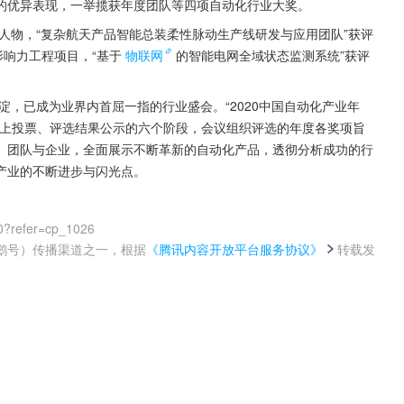
的优异表现，一举揽获年度团队等四项自动化行业大奖。
度人物，“复杂航天产品智能总装柔性脉动生产线研发与应用团队”获评
影响力工程项目，“基于
物联网
的智能电网全域状态监测系统”获评
淀，已成为业界内首屈一指的行业盛会。“2020中国自动化产业年
网上投票、评选结果公示的六个阶段，会议组织评选的年度各奖项旨
、团队与企业，全面展示不断革新的自动化产品，透彻分析成功的行
产业的不断进步与闪光点。
0?refer=cp_1026
鹅号）传播渠道之一，根据
《腾讯内容开放平台服务协议》
转载发
。