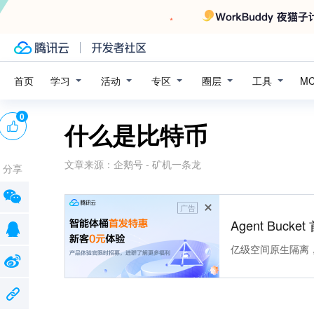
学习
活动
专区
圈层
工具
首页
M
0
什么是比特币
文章来源：
企鹅号 - 矿机一条龙
分享
广告
Agent Buck
亿级空间原生隔离