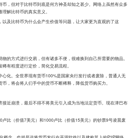
特币，但对于比特币到底是何方神圣却知之甚少。网络上虽然有众多
难理解比特币的真实意义。
，以及比特币为什么会产生价值等问题，让大家更为直观的了这
易物的方式进行交易，但有诸多不便，很难换到自己所需要的物品。
按稀有程度进行定价，简化交易流程。
心化。全世界现有货币100%是国家央行发行或者废除，普通人无
货币，将会将人们手中的货币不断稀释，降低货币购买力。
。
济接近崩溃，最后不得不将美元引入成为当地法定货币。现在津巴布
00卢比（价值7美元）和1000卢比（价值15美元）的钞票9号凌晨废
心化概念，也就是说将货币发行在开源软件以及建构其上的P2P网络，