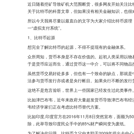
近日随着挖矿导致矿机大范围断货，很多网友开始关注比
关于比特币的科普文章，但如果没有相关金融知识，也很
所以今天我将尽量以最直白的文字为大家介绍比特币原理
一“虚拟支付系统”。
1、比特币起源
想完全了解比特币的起源，不得不提现有的金融体系。
众所周知，货币本身是不存在价值的。起初人类采用以物
于是货币应运而生，通过货币这一中介，可以将不同物品
虽然货币交易好处多多，但也有一个致命的缺点，那就是中
法参与货币发行亦或者是央行帐目。如果央行不断的发行
这绝不是危言耸听，世界上一些国家已经发生过此类事件
比如津巴布韦，近年来政府大量超发货币导致津巴布韦经
韦经济学家们正在考虑比特币替代方案。
比如印度,印度官方在2016年11月8日突然宣布，面额为5
除，此举导致印度民众手中的85%财产瞬间变为废纸。
为了解决此问题，比特币之父中本聪于2009年提出去中