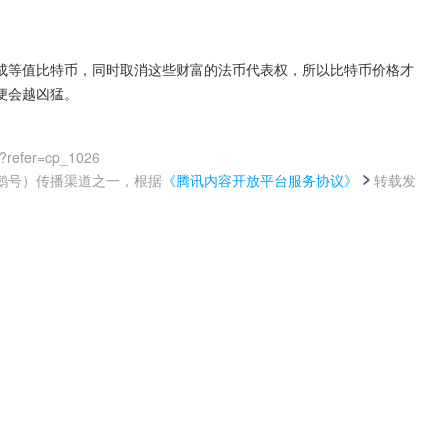
成等值比特币，同时取消这些财富的法币代表权，所以比特币价格才
便会越凶猛。
?refer=cp_1026
鹅号）传播渠道之一，根据
《腾讯内容开放平台服务协议》
转载发
。