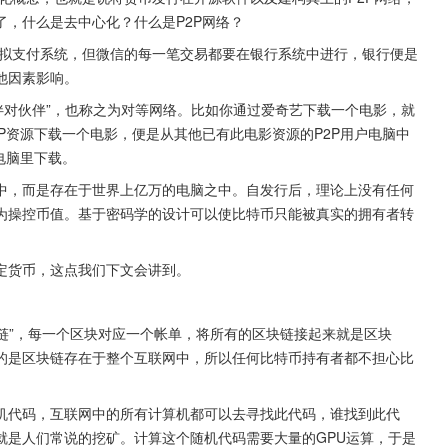
，什么是去中心化？什么是P2P网络？
虚拟支付系统，但微信的每一笔交易都要在银行系统中进行，银行便是
他因素影响。
就是“伙伴对伙伴”，也称之为对等网络。比如你通过爱奇艺下载一个电影，就
P资源下载一个电影，便是从其他已有此电影资源的P2P用户电脑中
电脑里下载。
中，而是存在于世界上亿万的电脑之中。自发行后，理论上没有任何
为操控币值。基于密码学的设计可以使比特币只能被真实的拥有者转
定货币，这点我们下文会讲到。
块链”，每一个区块对应一个帐单，将所有的区块链接起来就是区块
的是区块链存在于整个互联网中，所以任何比特币持有者都不担心比
机代码，互联网中的所有计算机都可以去寻找此代码，谁找到此代
就是人们常说的挖矿。计算这个随机代码需要大量的GPU运算，于是