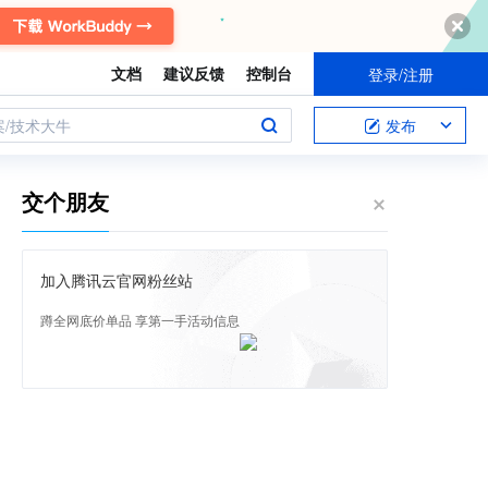
文档
建议反馈
控制台
登录/注册
案/技术大牛
发布
交个朋友
加入腾讯云官网粉丝站
蹲全网底价单品 享第一手活动信息