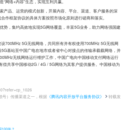
造“网络+内容”生态，实现互利共赢。
探索产品、运营的模式创新，开展内容、平台、渠道、客户服务的深
就合作框架协议的具体方案按照市场化原则进行磋商和落实。
优势，集约高效地实现5G网络覆盖，丰富5G业务，助力网络强国建
700MHz 5G无线网络，共同所有并有权使用700MHz 5G无线网
频段5G基站至中国广电在地市或者省中心对接点的传输承载载网络，并
负700MHz无线网络运行维护工作，中国广电向中国移动支付网络运行
偿共享中国移动2G / 4G / 5G网络为其客户提供服务。中国移动为
00?refer=cp_1026
鹅号）传播渠道之一，根据
《腾讯内容开放平台服务协议》
转载发
。
100年？