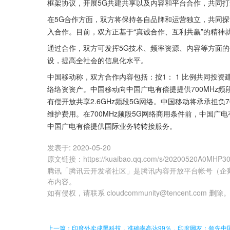
框架协议，开展5G共建共享以及内容和平台合作，共同打
在5G合作方面，双方将保持各自品牌和运营独立，共同
入合作。目前，双方正基于“真诚合作、互利共赢”的精神
通过合作，双方可发挥5G技术、频率资源、内容等方面的
设，提高全社会的信息化水平。
中国移动称，双方合作内容包括：按1： 1 比例共同投资建设
络络资资产。中国移动向中国广电有偿提提供700MHz
有偿开放共享2.6GHz频段5G网络。中国移动将承承担
维护费用。在700MHz频段5G网络商用条件前，中国广电有
中国广电有偿提供国际业务转转接服务。
发表于:
2020-05-20
原文链接
：
https://kuaibao.qq.com/s/20200520A0MHP3
腾讯「腾讯云开发者社区」是腾讯内容开放平台帐号（企
布内容。
如有侵权，请联系 cloudcommunity@tencent.com 删除
上一篇：印度外卖成黑科技，准确率高达99％，印度网友：领先中国