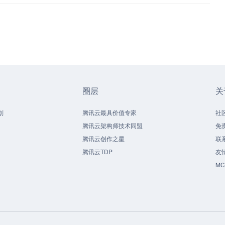
圈层
关
划
腾讯云最具价值专家
社
腾讯云架构师技术同盟
免
腾讯云创作之星
联
腾讯云TDP
友
M