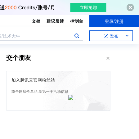
文档
建议反馈
控制台
登录/注册
案/技术大牛
发布
交个朋友
加入腾讯云官网粉丝站
蹲全网底价单品 享第一手活动信息