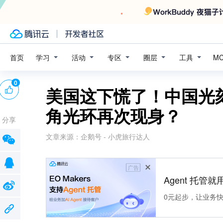
学习
活动
专区
圈层
工具
首页
M
0
美国这下慌了！中国光
角光环再次现身？
分享
文章来源：
企鹅号 - 小虎旅行达人
广告
Agent 托管就用
0元起步，让业务快速拥