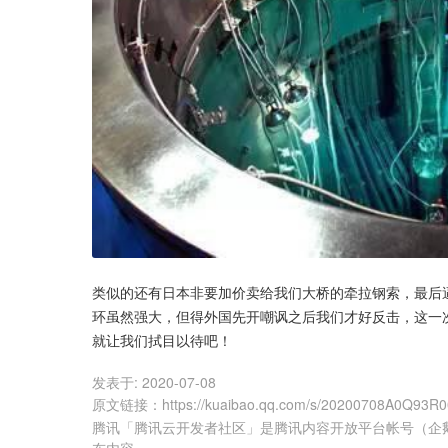
类似的还有日本非要加价卖给我们大桥的牵拉钢索，最后
环虽然强大，但得外国先开嘲讽之后我们才好反击，这一
就让我们拭目以待吧！
发表于:
2020-07-08
原文链接
：
https://kuaibao.qq.com/s/20200708A0Q93R
腾讯「腾讯云开发者社区」是腾讯内容开放平台帐号（企