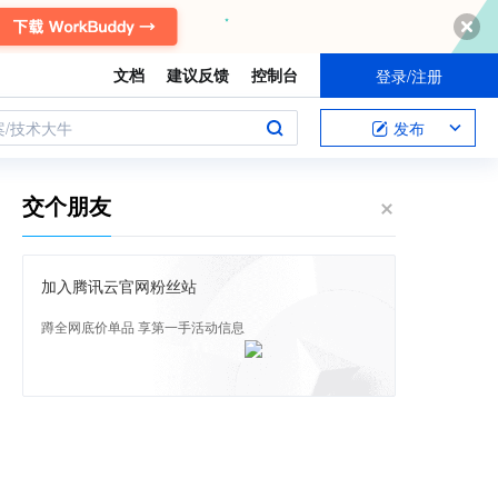
文档
建议反馈
控制台
登录/注册
案/技术大牛
发布
交个朋友
加入腾讯云官网粉丝站
蹲全网底价单品 享第一手活动信息