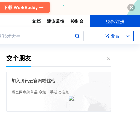
文档
建议反馈
控制台
登录/注册
案/技术大牛
发布
交个朋友
加入腾讯云官网粉丝站
蹲全网底价单品 享第一手活动信息