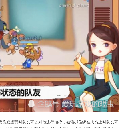
受伤或虚弱时队友可以对他进行治疗，被猫抓住绑在火箭上时队友可