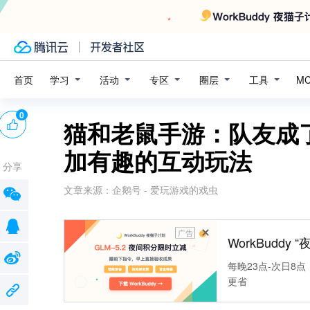
学习
活动
专区
圈层
工具
首页
M
0
猫和老鼠手游：队友成
加有趣的互动玩法
分享
文章来源：
企鹅号 - 爱玩游戏的戏虫
广告
WorkBuddy
每晚23点-次日8点
更省