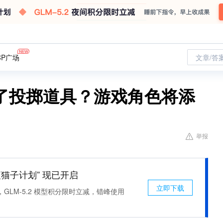
CP广场
文章/答
了投掷道具？游戏角色将添
举报
 “夜猫子计划” 现已开启
立即下载
，GLM-5.2 模型积分限时立减，错峰使用